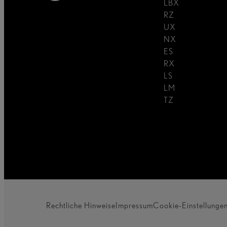
LBX
RZ
UX
NX
ES
RX
LS
LM
TZ
Rechtliche Hinweise
Impressum
Cookie-Einstellungen