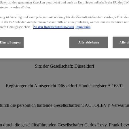
Daten zu den genannten Zwecken verarbeitet und auch an Empfänger außerhalb der EU/des EWR 
AUTOLEVY GmbH
rtragen werden dürfen.
gung ist freiwillig und kann jederzeit mit Wirkung für die Zukunft widerrufen werden, z.B. in de
 in der Fußzeile der Website. Wenn Sie auf "Alle ablehnen" klicken, werden nur die technisch n
Automeile Höherweg
hrem Gerät gespeichert.
Zu den Datenschutzhinweisen
Impressum
Höherweg 121-131
Einstellungen
Alle ablehnen
Alle a
40233 Düsseldorf
Sitz der Gesellschaft: Düsseldorf
Registergericht Amtsgericht Düsseldorf Handelsregister A 16891
 durch die persönlich haftende Gesellschafterin: AUTOLEVY Verwal
en durch die geschäftsführenden Gesellschafter Carlos Levy, Frank Levy