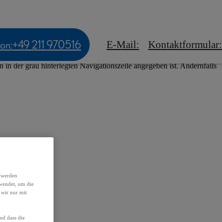
tskunden
Experience Amazing
n
News & Events
fon
:
+49 211 970516
E-Mail
:
Kontaktformular
:
ndern zum Internetangebot der Toyota Deutschland GmbH (Lexus
in der grau hinterlegten Navigationszeile angegeben ist. Andernfalls
h werden
wendet, um die
 wir nur mit
nd dass die