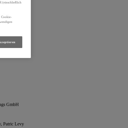
(einschließlich
n Cookie-
otwendigen
kzeptieren
tungs GmbH
, Patric Levy