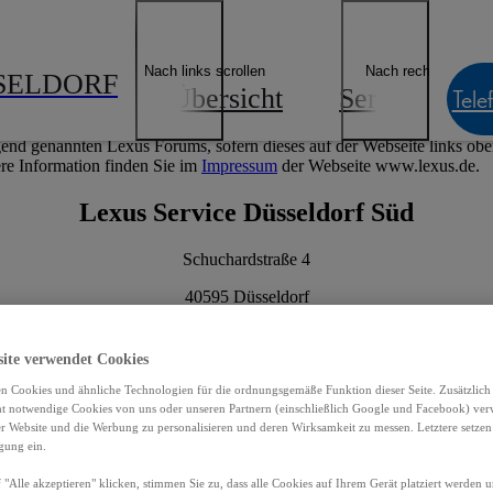
ngebote & Finanzierung
Lexus E-Mobilität
Lexus Besitzer
Geschäf
Händler finden
Impressum
Nach links scrollen
Nach rechts scrolle
SELDORF
Übersicht
Service
Tele
cht zum Internetangebot des nachfolgend genannten Lexus Forums, so
end genannten Lexus Forums, sofern dieses auf der Webseite links oben 
re Information finden Sie im
Impressum
der Webseite www.lexus.de.
Lexus Service Düsseldorf Süd
Schuchardstraße 4
40595 Düsseldorf
E-Mail:
ddorf-sued@AUTOLEVY.de
site verwendet Cookies
Telefonnummer: 0211 9705-0
n Cookies und ähnliche Technologien für die ordnungsgemäße Funktion dieser Seite. Zusätzlic
ht notwendige Cookies von uns oder unseren Partnern (einschließlich Google und Facebook) ver
er Website und die Werbung zu personalisieren und deren Wirksamkeit zu messen. Letztere setzen
Herausgeber:
igung ein.
 "Alle akzeptieren" klicken, stimmen Sie zu, dass alle Cookies auf Ihrem Gerät platziert werden u