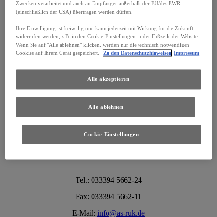
Zwecken verarbeitet und auch an Empfänger außerhalb der EU/des EWR
(einschließlich der USA) übertragen werden dürfen.
Tel.: 033394 5662-24
Ihre Einwilligung ist freiwillig und kann jederzeit mit Wirkung für die Zukunft
Fax: 033394 5662-11
widerrufen werden, z.B. in den Cookie-Einstellungen in der Fußzeile der Website.
Wenn Sie auf "Alle ablehnen" klicken, werden nur die technisch notwendigen
E-Mail:
lexus@raupach-kalla-autoservice.de
Cookies auf Ihrem Gerät gespeichert.
Zu den Datenschutzhinweisen
Impressum
Alle akzeptieren
Herausgeber:
Alle ablehnen
Auto-Service Raupach & Kalla GmbH
Zeppelinstraße 3
Cookie-Einstellungen
16356 Ahrensfelde OT Blumberg
Tel.: 033394 5662-24
Fax: 033394 5662-11
E-Mail:
info@as-ruk.de