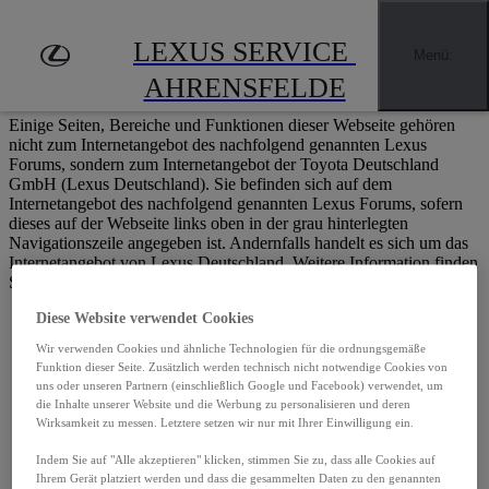
Zum Hauptinhalt springen
(Eingabetaste drücken)
LEXUS SERVICE 
Händler finden
Menü
:
Impressum
AHRENSFELDE
Einige Seiten, Bereiche und Funktionen dieser Webseite gehören
nicht zum Internetangebot des nachfolgend genannten Lexus
Forums, sondern zum Internetangebot der Toyota Deutschland
GmbH (Lexus Deutschland). Sie befinden sich auf dem
Internetangebot des nachfolgend genannten Lexus Forums, sofern
dieses auf der Webseite links oben in der grau hinterlegten
Navigationszeile angegeben ist. Andernfalls handelt es sich um das
Internetangebot von Lexus Deutschland. Weitere Information finden
Sie im
Impressum
der Webseite www.lexus.de.
Diese Website verwendet Cookies
Lexus Service Ahrensfelde
Wir verwenden Cookies und ähnliche Technologien für die ordnungsgemäße
Funktion dieser Seite. Zusätzlich werden technisch nicht notwendige Cookies von
uns oder unseren Partnern (einschließlich Google und Facebook) verwendet, um
die Inhalte unserer Website und die Werbung zu personalisieren und deren
Zeppelinstrasse 3
Wirksamkeit zu messen. Letztere setzen wir nur mit Ihrer Einwilligung ein.
16356 Ahrensfelde
Indem Sie auf "Alle akzeptieren" klicken, stimmen Sie zu, dass alle Cookies auf
Ihrem Gerät platziert werden und dass die gesammelten Daten zu den genannten