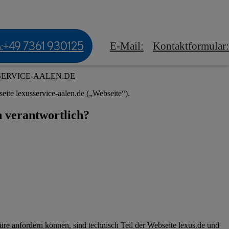
tskunden
Experience Amazing
 Events
n
:
+49 7361 930125
E-Mail
:
Kontaktformular
:
SERVICE-AALEN.DE
eite lexusservice-aalen.de („Webseite“).
n verantwortlich?
hüre anfordern können, sind technisch Teil der Webseite lexus.de und