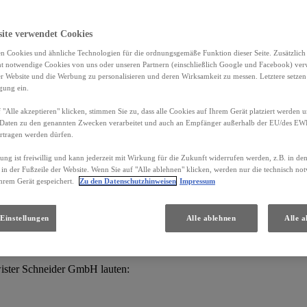
site verwendet Cookies
 für die Verarbeitung Ihrer personenbezogenen Daten:
n Cookies und ähnliche Technologien für die ordnungsgemäße Funktion dieser Seite. Zusätzlic
ht notwendige Cookies von uns oder unseren Partnern (einschließlich Google und Facebook) ver
er Website und die Werbung zu personalisieren und deren Wirksamkeit zu messen. Letztere setzen
igung ein.
 "Alle akzeptieren" klicken, stimmen Sie zu, dass alle Cookies auf Ihrem Gerät platziert werden u
Daten zu den genannten Zwecken verarbeitet und auch an Empfänger außerhalb der EU/des EWR 
rtragen werden dürfen.
gung ist freiwillig und kann jederzeit mit Wirkung für die Zukunft widerrufen werden, z.B. in de
 in der Fußzeile der Website. Wenn Sie auf "Alle ablehnen" klicken, werden nur die technisch n
hrem Gerät gespeichert.
Zu den Datenschutzhinweisen
Impressum
land GmbH werden nachfolgend gemeinsam „Lexus“, „wir“ und/oder 
Einstellungen
Alle ablehnen
Alle a
Anliegen wenden?
ister Schneider GmbH lauten: