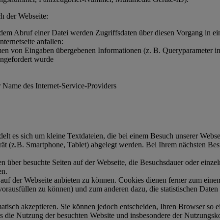
h der Webseite:
edem Abruf einer Datei werden Zugriffsdaten über diesen Vorgang in ein
ternetseite anfallen:
men von Eingaben übergebenen Informationen (z. B. Queryparameter i
 angefordert wurde
 Name des Internet-Service-Providers
lt es sich um kleine Textdateien, die bei einem Besuch unserer Web
ät (z.B. Smartphone, Tablet) abgelegt werden. Bei Ihrem nächsten Be
en über besuchte Seiten auf der Webseite, die Besuchsdauer oder einze
en.
auf der Webseite anbieten zu können. Cookies dienen ferner zum einem
orausfüllen zu können) und zum anderen dazu, die statistischen Daten
matisch akzeptieren. Sie können jedoch entscheiden, Ihren Browser so ei
ass die Nutzung der besuchten Website und insbesondere der Nutzungs