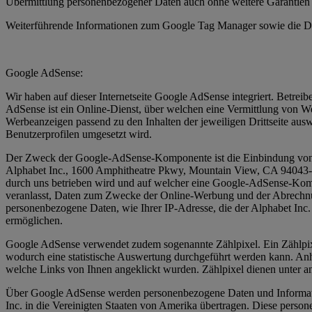
Übermittlung personenbezogener Daten auch ohne weitere Garantien 
Weiterführende Informationen zum Google Tag Manager sowie die Da
Google AdSense:
Wir haben auf dieser Internetseite Google AdSense integriert. Betre
AdSense ist ein Online-Dienst, über welchen eine Vermittlung von We
Werbeanzeigen passend zu den Inhalten der jeweiligen Drittseite ausw
Benutzerprofilen umgesetzt wird.
Der Zweck der Google-AdSense-Komponente ist die Einbindung von We
Alphabet Inc., 1600 Amphitheatre Pkwy, Mountain View, CA 94043-1351
durch uns betrieben wird und auf welcher eine Google-AdSense-Komp
veranlasst, Daten zum Zwecke der Online-Werbung und der Abrechnung
personenbezogene Daten, wie Ihrer IP-Adresse, die der Alphabet Inc
ermöglichen.
Google AdSense verwendet zudem sogenannte Zählpixel. Ein Zählpixel 
wodurch eine statistische Auswertung durchgeführt werden kann. Anh
welche Links von Ihnen angeklickt wurden. Zählpixel dienen unter an
Über Google AdSense werden personenbezogene Daten und Informatio
Inc. in die Vereinigten Staaten von Amerika übertragen. Diese person