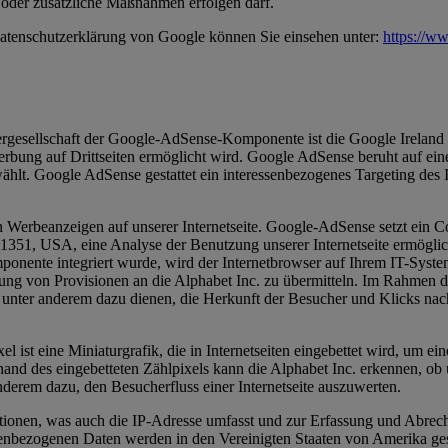
oder zusätzliche Maßnahmen erfolgen darf.
tenschutzerklärung von Google können Sie einsehen unter:
https://ww
ibergesellschaft der Google-AdSense-Komponente ist die Google Ireland
rbung auf Drittseiten ermöglicht wird. Google AdSense beruht auf eine
ählt. Google AdSense gestattet ein interessenbezogenes Targeting des I
rbeanzeigen auf unserer Internetseite. Google-AdSense setzt ein Co
, USA, eine Analyse der Benutzung unserer Internetseite ermöglicht. 
onente integriert wurde, wird der Internetbrowser auf Ihrem IT-Sys
 von Provisionen an die Alphabet Inc. zu übermitteln. Im Rahmen dies
. unter anderem dazu dienen, die Herkunft der Besucher und Klicks na
ist eine Miniaturgrafik, die in Internetseiten eingebettet wird, um 
and des eingebetteten Zählpixels kann die Alphabet Inc. erkennen, ob
derem dazu, den Besucherfluss einer Internetseite auszuwerten.
nen, was auch die IP-Adresse umfasst und zur Erfassung und Abrechn
enbezogenen Daten werden in den Vereinigten Staaten von Amerika gespe