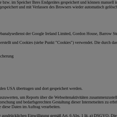
tte bzw. im Speicher Ihres Endgerätes gespeichert und können manuell
 gespeichert und mit Verlassen des Browsers wieder automatisch gelösch
analysedienst der Google Ireland Limited, Gordon House, Barrow Stre
stellt und Cookies (siehe Punkt "Cookies") verwendet. Die durch das
icherung
den USA übertragen und dort gespeichert werden.
szuwerten, um Reports über die Webseitenaktivitäten zusammenzustel
schung und bedarfsgerechten Gestaltung dieser Internetseiten zu erbr
te diese Daten im Auftrag verarbeiten.
er ausdrücklichen Einwilligung gemäß Art. 6 Abs. 1 lit. a) DSGVO. Di