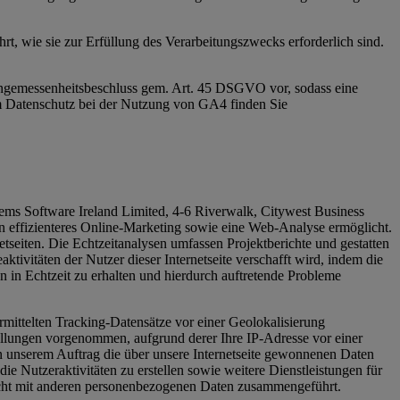
, wie sie zur Erfüllung des Verarbeitungszwecks erforderlich sind.
Angemessenheitsbeschluss gem. Art. 45 DSGVO vor, sodass eine
m Datenschutz bei der Nutzung von GA4 finden Sie
tems Software Ireland Limited, 4-6 Riverwalk, Citywest Business
n effizienteres Online-Marketing sowie eine Web-Analyse ermöglicht.
seiten. Die Echtzeitanalysen umfassen Projektberichte und gestatten
tivitäten der Nutzer dieser Internetseite verschafft wird, indem die
 in Echtzeit zu erhalten und hierdurch auftretende Probleme
rmittelten Tracking-Datensätze vor einer Geolokalisierung
tellungen vorgenommen, aufgrund derer Ihre IP-Adresse vor einer
 unserem Auftrag die über unsere Internetseite gewonnenen Daten
e Nutzeraktivitäten zu erstellen sowie weitere Dienstleistungen für
icht mit anderen personenbezogenen Daten zusammengeführt.