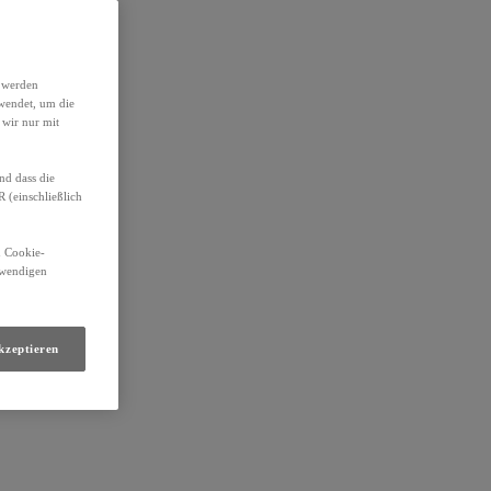
h werden
wendet, um die
 wir nur mit
nd dass die
(einschließlich
n Cookie-
otwendigen
„uns“ genannt.
kzeptieren