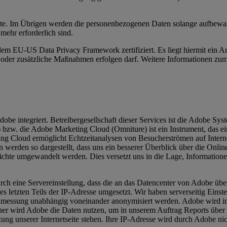
te. Im Übrigen werden die personenbezogenen Daten solange aufbewahrt
mehr erforderlich sind.
m EU-US Data Privacy Framework zertifiziert. Es liegt hiermit ein 
oder zusätzliche Maßnahmen erfolgen darf. Weitere Informationen zu
be integriert. Betreibergesellschaft dieser Services ist die Adobe Sys
 bzw. die Adobe Marketing Cloud (Omniture) ist ein Instrument, das ei
g Cloud ermöglicht Echtzeitanalysen von Besucherströmen auf Internet
erden so dargestellt, dass uns ein besserer Überblick über die Onlineak
ichte umgewandelt werden. Dies versetzt uns in die Lage, Informationen
rch eine Servereinstellung, dass die an das Datencenter von Adobe übe
 letzten Teils der IP-Adresse umgesetzt. Wir haben serverseitig Eins
tenmessung unabhängig voneinander anonymisiert werden. Adobe wird in
er wird Adobe die Daten nutzen, um in unserem Auftrag Reports über di
ng unserer Internetseite stehen. Ihre IP-Adresse wird durch Adobe n