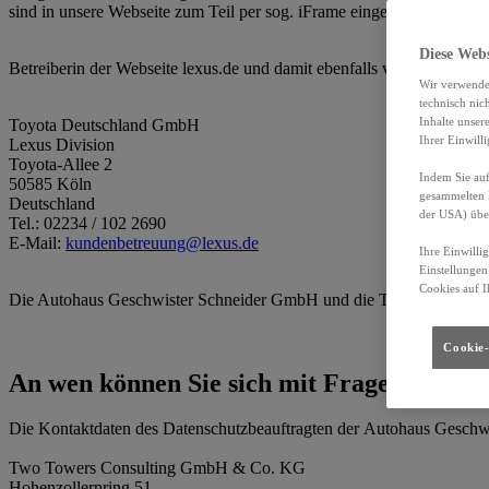
sind in unsere Webseite zum Teil per sog. iFrame eingebunden.
Diese Web
Betreiberin der Webseite lexus.de und damit ebenfalls verantwortlich
Wir verwende
technisch nic
Inhalte unser
Toyota Deutschland GmbH
Ihrer Einwill
Lexus Division
Toyota-Allee 2
Indem Sie auf
50585 Köln
gesammelten 
Deutschland
der USA) übe
Tel.: 02234 / 102 2690
E-Mail:
kundenbetreuung@lexus.de
Ihre Einwilli
Einstellungen
Cookies auf I
Die Autohaus Geschwister Schneider GmbH und die Toyota Deutsch
Cookie-
An wen können Sie sich mit Fragen oder 
Die Kontaktdaten des Datenschutzbeauftragten der Autohaus Geschw
Two Towers Consulting GmbH & Co. KG
Hohenzollernring 51