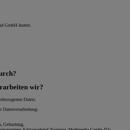
and GmbH lauten:
durch?
rarbeiten wir?
nenbezogenen Daten:
r Datenverarbeitung:
, Geburtstag.
rungsnummer, Fahrzeugbrief-Nummer, Multimedia Geräte-ID).