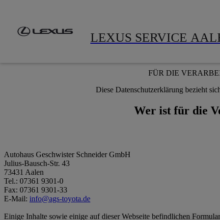
Zum Hauptinhalt springen
(Eingabetaste drücken)
Modelle
Gebrauchtwagen
A
LEXUS SERVICE AAL
FÜR DIE VERARBE
Diese Datenschutzerklärung bezieht sich
Wer ist für die 
Autohaus Geschwister Schneider GmbH
Julius-Bausch-Str. 43
73431 Aalen
Tel.: 07361 9301-0
Fax: 07361 9301-33
E-Mail:
info@ags-toyota.de
Einige Inhalte sowie einige auf dieser Webseite befindlichen Formula