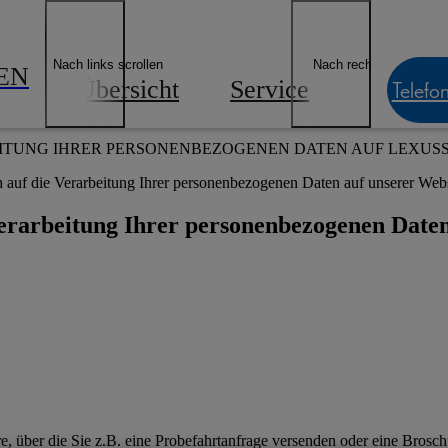
ngebote & Finanzierung
Lexus E-Mobilität
Lexus Besitzer
Geschäf
Händler finden
Nach links scrollen
Nach rechts scrollen
EN
Übersicht
Service
News &
Telefo
Datenschutzerklärung
ITUNG IHRER PERSONENBEZOGENEN DATEN AUF LEXUS
 auf die Verarbeitung Ihrer personenbezogenen Daten auf unserer Webs
Verarbeitung Ihrer personenbezogenen Date
re, über die Sie z.B. eine Probefahrtanfrage versenden oder eine Brosc