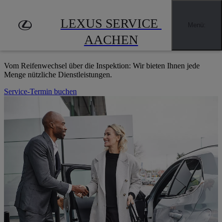
Zum Hauptinhalt springen
(Eingabetaste drücken)
EXKLUSIV UND INDIVIDUELL
LEXUS SERVICE 
Händler finden
Menü
:
UNSER SERVICE FÜR SIE
AACHEN
Vom Reifenwechsel über die Inspektion: Wir bieten Ihnen jede
Menge nützliche Dienstleistungen.
Service-Termin buchen