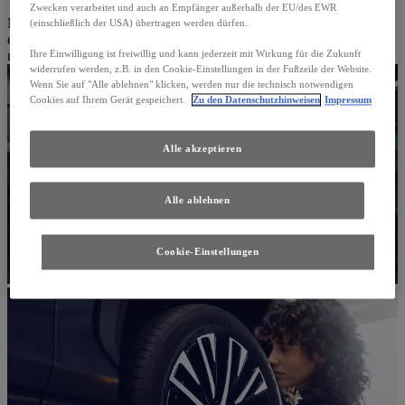
Zwecken verarbeitet und auch an Empfänger außerhalb der EU/des EWR
Muss Ihr Fahrzeug zur Inspektion in die Werkstatt, bieten wir Ihnen
(einschließlich der USA) übertragen werden dürfen.
einen Ersatzwagen zum Festpreis. So sind Sie ohne Unterbrechung
mobil und müssen sich nicht einschränken.
Ihre Einwilligung ist freiwillig und kann jederzeit mit Wirkung für die Zukunft
widerrufen werden, z.B. in den Cookie-Einstellungen in der Fußzeile der Website.
Wenn Sie auf "Alle ablehnen" klicken, werden nur die technisch notwendigen
Cookies auf Ihrem Gerät gespeichert.
Zu den Datenschutzhinweisen
Impressum
Alle akzeptieren
Alle ablehnen
Cookie-Einstellungen