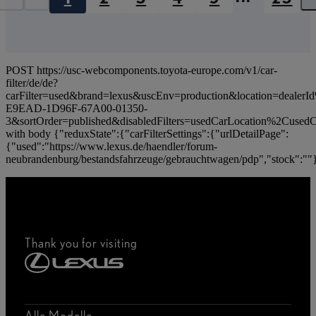
Erste Seite
Vorherige Seite
POST https://usc-webcomponents.toyota-europe.com/v1/car-
filter/de/de?
carFilter=used&brand=lexus&uscEnv=production&location=deale
E9EAD-1D96F-67A00-01350-
3&sortOrder=published&disabledFilters=usedCarLocation%2Cused
with body {"reduxState":{"carFilterSettings":{"urlDetailPage":
{"used":"https://www.lexus.de/haendler/forum-
neubrandenburg/bestandsfahrzeuge/gebrauchtwagen/pdp","stock":""},
Thank you for visiting
Alle Modelle