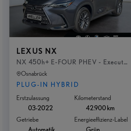
LEXUS NX
NX 450h+ E-FOUR PHEV - Executive P
Osnabrück
PLUG-IN HYBRID
Erstzulassung
Kilometerstand
03-2022
42.900 km
Getriebe
Energieeffizienz-Label
Automatik
Grün