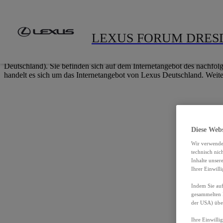
Zum Hauptinhalt springen
(Eingabetaste drücken)
LEXUS FORUM DRES
Einige Seiten, Bereiche und Funktionen dieser Webseite gehören ni
Deutschland). Sie befinden sich auf dem Internetangebot des nachfolg
handelt es sich um das Internetangebot von Lexus Deutschland. Weite
Diese Web
Wir verwende
technisch nic
Inhalte unser
Ihrer Einwill
Indem Sie auf
gesammelten 
der USA) übe
Ihre Einwilli