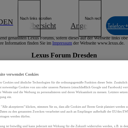
Impressum
Nach links scrollen
Nach rechts scrollen
DEN
Übersicht
Angebote
Best
Telefon
:
cht zum Internetangebot des nachfolgend genannten Lexus Forums, so
end genannten Lexus Forums, sofern dieses auf der Webseite links oben 
re Information finden Sie im
Impressum
der Webseite www.lexus.de.
Lexus Forum Dresden
Kötzschenbroder Straße 191
site verwendet Cookies
01139 Dresden
n Cookies und ähnliche Technologien für die ordnungsgemäße Funktion dieser Seite. Zusätzlic
Tel.: 0351 83715360
ht notwendige Cookies von uns oder unseren Partnern (einschließlich Google und Facebook) ver
er Website und die Werbung zu personalisieren und deren Wirksamkeit zu messen. Letztere setzen
Fax: 0351 837 153 80
igung ein.
E-Mail:
info@ais-toyota.de
 "Alle akzeptieren" klicken, stimmen Sie zu, dass alle Cookies auf Ihrem Gerät platziert werden u
Daten zu den genannten Zwecken verarbeitet und auch an Empfänger außerhalb der EU/des EWR 
rtragen werden dürfen.
Herausgeber:
gung ist freiwillig und kann jederzeit mit Wirkung für die Zukunft widerrufen werden, z.B. in de