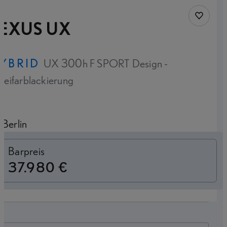
Fahrzeug
LEXUS UX
YBRID
UX 300h F SPORT Design -
eifarblackierung
Berlin
Finanzierung
Barpreis
37.980 €