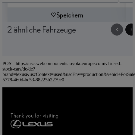
Speichern
2 ähnliche Fahrzeuge
POST https://usc-webcomponents.toyota-europe.com/v1/used-
stock-cars/de/de?
brand=lexus&uscContext=used&uscEnv=production&vehicleForSal
5778-460d-bc53-88225b2279e0
Thank you for visiting