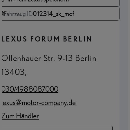
Fahrzeug ID
012314_sk_mcf
LEXUS FORUM BERLIN
Ollenhauer Str. 9-13 Berlin
13403,
030/4988087000
(Opens in new tab)
lexus@motor-company.de
(Opens in new tab)
Zum Händler
(Opens in new tab)