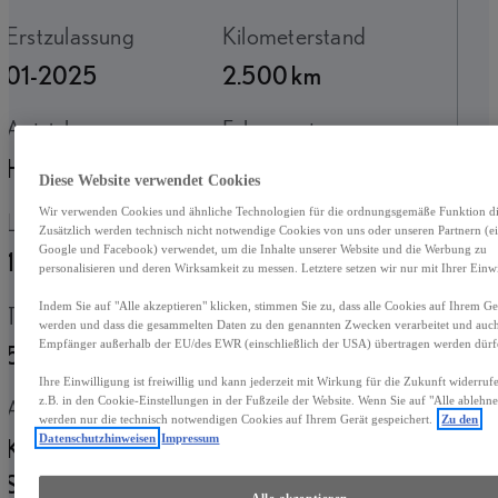
Erstzulassung
Kilometerstand
01-2025
2.500 km
Antrieb
Fahrzeugtyp
Hybrid Benzin
Crossover
Diese Website verwendet Cookies
Wir verwenden Cookies und ähnliche Technologien für die ordnungsgemäße Funktion die
Leistung
Getriebe
Zusätzlich werden technisch nicht notwendige Cookies von uns oder unseren Partnern (ei
Google und Facebook) verwendet, um die Inhalte unserer Website und die Werbung zu
146 kW (199 PS)
Automatik
personalisieren und deren Wirksamkeit zu messen. Letztere setzen wir nur mit Ihrer Einwi
Indem Sie auf "Alle akzeptieren" klicken, stimmen Sie zu, dass alle Cookies auf Ihrem Ger
Türen
Sitze
werden und dass die gesammelten Daten zu den genannten Zwecken verarbeitet und auc
Empfänger außerhalb der EU/des EWR (einschließlich der USA) übertragen werden dürf
5
5
Ihre Einwilligung ist freiwillig und kann jederzeit mit Wirkung für die Zukunft widerru
z.B. in den Cookie-Einstellungen in der Fußzeile der Website. Wenn Sie auf "Alle ablehne
Außenfarbe
Antrieb
werden nur die technisch notwendigen Cookies auf Ihrem Gerät gespeichert.
Zu den
Datenschutzhinweisen
Impressum
Kupferrot/Dach &
Hybrid Benzin
Säulen Onyxschwarz
Alle akzeptieren