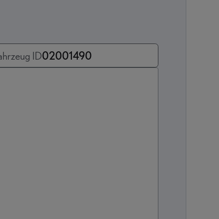
ahrzeug ID
02001490