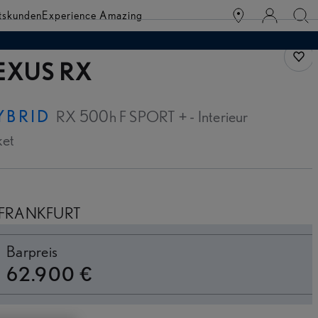
tskunden
Experience Amazing
Fahr
EXUS RX
YBRID
RX 500h F SPORT + - Interieur
ket
FRANKFURT
inanzierung
Barpreis
62.900 €