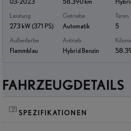
03-2023
58.390 km
Hybri
Leistung
Getriebe
Türen
273 kW (371 PS)
Automatik
5
Außenfarbe
Antrieb
Kilo
Flammblau
Hybrid Benzin
58.3
FAHRZEUGDETAILS
SPEZIFIKATIONEN