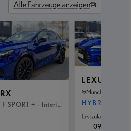
Alle Fahrzeuge anzeigen
LEXUS RX
München
 RX
HYBRID
igt
F SPORT + - Interieur Paket Panoramaglasda
Erstzulassung
Kilom
D
09-