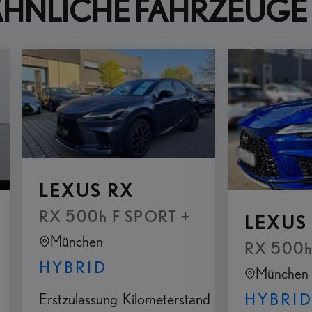
ÄHNLICHE FAHRZEUGE
LEXUS RX
RX 500h F SPORT +
LEXUS
München
 Paket Panoramaglasdach, elektrisch betät
RX 500h 
HYBRID
München
Erstzulassung
Kilometerstand
HYBRI