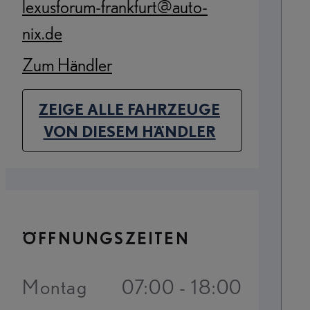
lexusforum-frankfurt@auto-
(Opens in new tab)
nix.de
Zum Händler
(Opens in new tab)
ZEIGE ALLE FAHRZEUGE
(OPENS IN NEW TAB)
VON DIESEM HÄNDLER
ÖFFNUNGSZEITEN
Montag
07:00 - 18:00