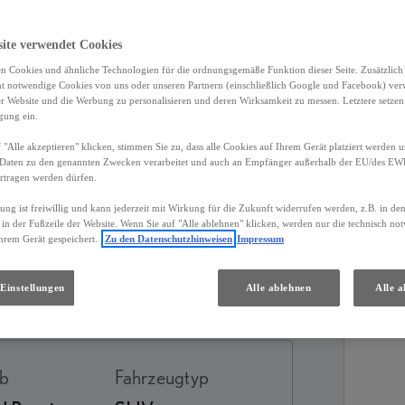
site verwendet Cookies
n Cookies und ähnliche Technologien für die ordnungsgemäße Funktion dieser Seite. Zusätzlic
ht notwendige Cookies von uns oder unseren Partnern (einschließlich Google und Facebook) ver
er Website und die Werbung zu personalisieren und deren Wirksamkeit zu messen. Letztere setzen
igung ein.
 "Alle akzeptieren" klicken, stimmen Sie zu, dass alle Cookies auf Ihrem Gerät platziert werden u
Daten zu den genannten Zwecken verarbeitet und auch an Empfänger außerhalb der EU/des EWR 
rtragen werden dürfen.
gung ist freiwillig und kann jederzeit mit Wirkung für die Zukunft widerrufen werden, z.B. in de
 in der Fußzeile der Website. Wenn Sie auf "Alle ablehnen" klicken, werden nur die technisch n
hrem Gerät gespeichert.
Zu den Datenschutzhinweisen
Impressum
Services
Händler
Einstellungen
Alle ablehnen
Alle a
eb
Fahrzeugtyp