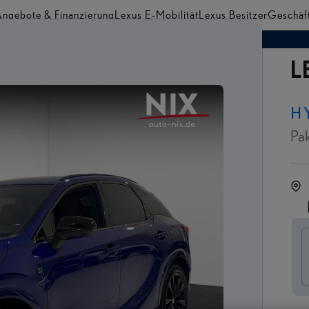
ngebote & Finanzierung
Lexus E-Mobilität
Lexus Besitzer
Geschäf
Händler finden
L
H
Pa
F