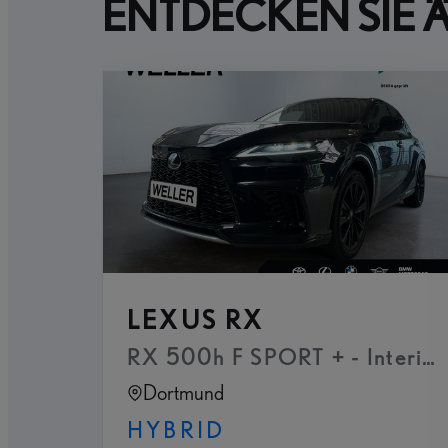
ENTDECKEN SIE 
LEXUS RX
RX 500h F SPORT + - Interieur
Dortmund
HYBRID