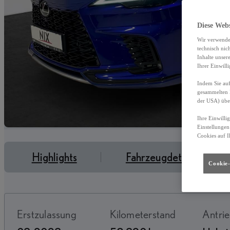
Diese Web
Wir verwende
technisch nic
Inhalte unser
Ihrer Einwill
Indem Sie auf
gesammelten 
der USA) übe
Ihre Einwilli
Einstellungen
Cookies auf I
Highlights
Fahrzeugdetails
Cookie-
Erstzulassung
Kilometerstand
Antri