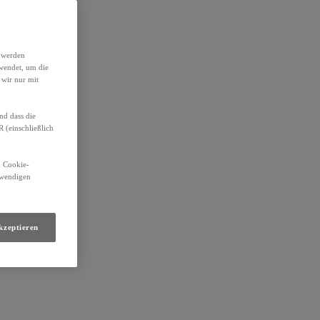
h werden
wendet, um die
 wir nur mit
nd dass die
(einschließlich
n Cookie-
otwendigen
kzeptieren