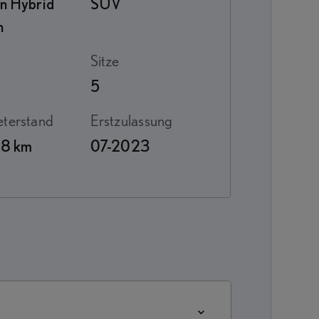
In Hybrid
SUV
n
Sitze
5
meterstand
Erstzulassung
98 km
07-2023