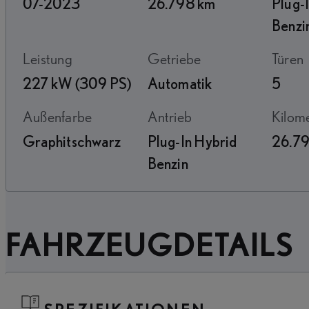
07-2023
26.798 km
Plug-
Benzi
Leistung
Getriebe
Türen
227 kW (309 PS)
Automatik
5
Außenfarbe
Antrieb
Kilo
Graphitschwarz
Plug-In Hybrid
26.7
Benzin
FAHRZEUGDETAILS