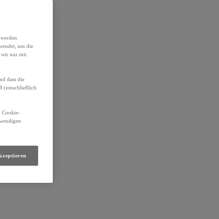
h werden
wendet, um die
 wir nur mit
nd dass die
(einschließlich
n Cookie-
otwendigen
kzeptieren