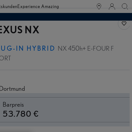
tskunden
Experience Amazing
Fahr
EXUS NX
LUG-IN HYBRID
NX 450h+ E-FOUR F
ORT
Dortmund
inanzierung
Barpreis
53.780 €