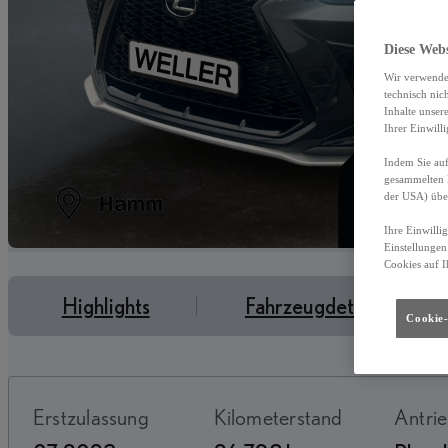
Diese Web
Wir verwende
technisch nic
Inhalte unser
Ihrer Einwill
Indem Sie auf
gesammelten 
der USA) übe
Ihre Einwilli
Einstellungen
Cookies auf I
Highlights
Fahrzeugdetails
Cookie-
Erstzulassung
Kilometerstand
Antri