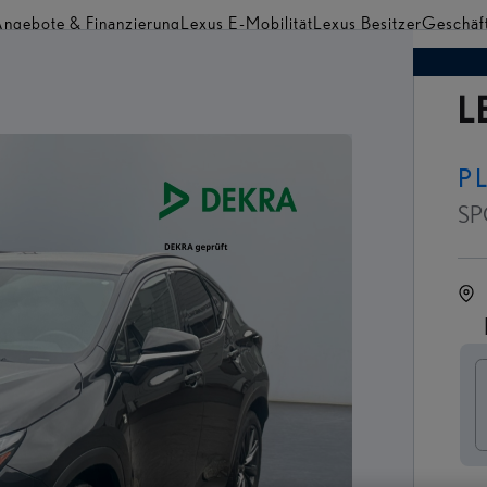
ngebote & Finanzierung
Lexus E-Mobilität
Lexus Besitzer
Geschäf
Händler finden
L
P
SP
F