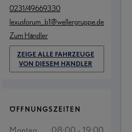
0231/49669330
(Opens in new tab)
lexusforum_b1@wellergruppe.de
(Opens in new tab)
Zum Händler
(Opens in new tab)
ZEIGE ALLE FAHRZEUGE
(OPENS IN NEW TAB)
VON DIESEM HÄNDLER
ÖFFNUNGSZEITEN
Montag
08:00 - 19:00