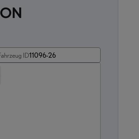
ION
Fahrzeug ID
11096-26