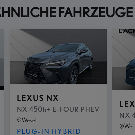
ÄHNLICHE FAHRZEUGE
LEXUS NX
LE
NX 450h+ E-FOUR PHEV
ne - Technologie Paket Interieur Paket P
NX 4
Wesel
Wes
PLUG-IN HYBRID