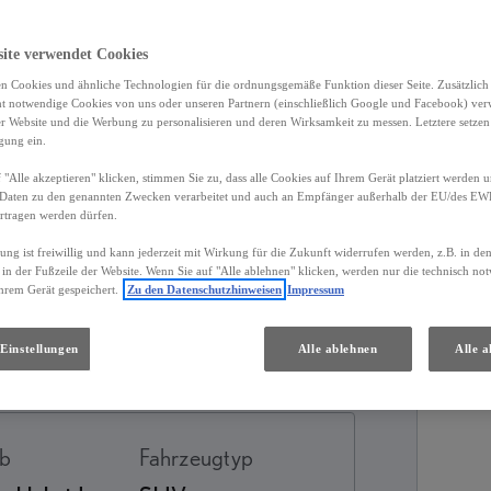
site verwendet Cookies
n Cookies und ähnliche Technologien für die ordnungsgemäße Funktion dieser Seite. Zusätzlic
ht notwendige Cookies von uns oder unseren Partnern (einschließlich Google und Facebook) ver
er Website und die Werbung zu personalisieren und deren Wirksamkeit zu messen. Letztere setzen
igung ein.
 "Alle akzeptieren" klicken, stimmen Sie zu, dass alle Cookies auf Ihrem Gerät platziert werden u
Daten zu den genannten Zwecken verarbeitet und auch an Empfänger außerhalb der EU/des EWR 
rtragen werden dürfen.
gung ist freiwillig und kann jederzeit mit Wirkung für die Zukunft widerrufen werden, z.B. in de
 in der Fußzeile der Website. Wenn Sie auf "Alle ablehnen" klicken, werden nur die technisch n
hrem Gerät gespeichert.
Zu den Datenschutzhinweisen
Impressum
Services
Händler
Einstellungen
Alle ablehnen
Alle a
eb
Fahrzeugtyp