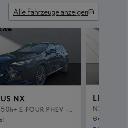
Alle Fahrzeuge anzeigen
LEXUS 
XUS NX
NX 450h+ 
HEV
50h+ E-FOUR PHEV - Luxury Paket
Wesel
el