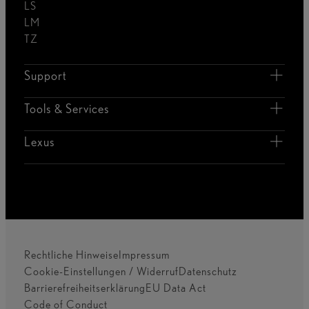
LS
LM
TZ
Support
Tools & Services
Lexus
Rechtliche Hinweise
Impressum
Cookie-Einstellungen / Widerruf
Datenschutz
Barrierefreiheitserklärung
EU Data Act
Code of Conduct