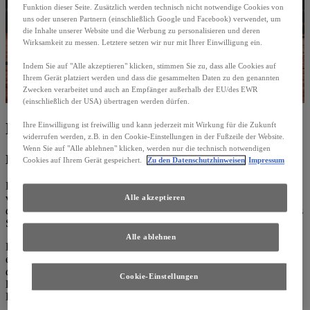
Funktion dieser Seite. Zusätzlich werden technisch nicht notwendige Cookies von
uns oder unseren Partnern (einschließlich Google und Facebook) verwendet, um
die Inhalte unserer Website und die Werbung zu personalisieren und deren
Wirksamkeit zu messen. Letztere setzen wir nur mit Ihrer Einwilligung ein.
Indem Sie auf "Alle akzeptieren" klicken, stimmen Sie zu, dass alle Cookies auf
Ihrem Gerät platziert werden und dass die gesammelten Daten zu den genannten
Zwecken verarbeitet und auch an Empfänger außerhalb der EU/des EWR
(einschließlich der USA) übertragen werden dürfen.
Ein perfektes Match
Ihre Einwilligung ist freiwillig und kann jederzeit mit Wirkung für die Zukunft
widerrufen werden, z.B. in den Cookie-Einstellungen in der Fußzeile der Website.
Wenn Sie auf "Alle ablehnen" klicken, werden nur die technisch notwendigen
Lexus X Tennis
Cookies auf Ihrem Gerät gespeichert.
Zu den Datenschutzhinweisen
Impressum
Präzision. Performance. Perfektion. Es ist mehr als nur eine Liste
von Eigenschaften – es ist die gemeinsame Sprache, die in der Welt
Alle akzeptieren
des Spitzentennis und bei Lexus gesprochen wird. Ein gemeinsames
Streben, das beide Welten im Kern vereint.
Alle ablehnen
Der Weg an die Weltspitze ist geprägt von unbedingter Hingabe,
eiserner Ausdauer und außergewöhnlichem Talent. Es ist ein Weg,
den die besten Tennisprofis der Welt ebenso gehen wie unsere
Cookie-Einstellungen
legendären Takumi-Meister – die Ingenieure, Designer und
Handwerker, die jedem Lexus seine Seele verleihen.