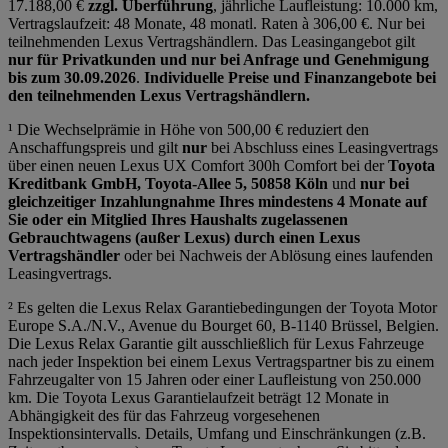
17.188,00 €
zzgl. Überführung
, jährliche Laufleistung: 10.000 km,
Vertragslaufzeit: 48 Monate, 48 monatl. Raten à 306,00 €. Nur bei
teilnehmenden Lexus Vertragshändlern. Das Leasingangebot gilt
nur für Privatkunden und nur bei Anfrage und Genehmigung
bis zum 30.09.2026
.
Individuelle Preise und Finanzangebote bei
den teilnehmenden Lexus Vertragshändlern.
¹ Die Wechselprämie in Höhe von 500,00 € reduziert den
Anschaffungspreis und gilt
nur
bei Abschluss eines Leasingvertrags
über einen neuen Lexus UX Comfort 300h Comfort bei der
Toyota
Kreditbank GmbH, Toyota-Allee 5, 50858 Köln
und
nur bei
gleichzeitiger Inzahlungnahme Ihres mindestens 4 Monate auf
Sie oder ein Mitglied Ihres Haushalts zugelassenen
Gebrauchtwagens (außer Lexus) durch einen Lexus
Vertragshändler
oder bei Nachweis der Ablösung eines laufenden
Leasingvertrags.
² Es gelten die Lexus Relax Garantiebedingungen der Toyota Motor
Europe S.A./N.V., Avenue du Bourget 60, B-1140 Brüssel, Belgien.
Die Lexus Relax Garantie gilt ausschließlich für Lexus Fahrzeuge
nach jeder Inspektion bei einem Lexus Vertragspartner bis zu einem
Fahrzeugalter von 15 Jahren oder einer Laufleistung von 250.000
km. Die Toyota Lexus Garantielaufzeit beträgt 12 Monate in
Abhängigkeit des für das Fahrzeug vorgesehenen
Inspektionsintervalls. Details, Umfang und Einschränkungen (z.B.