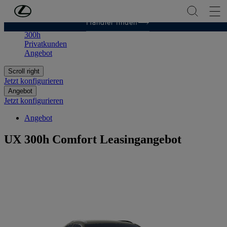
Zum Hauptinhalt springen
(Eingabetaste drücken)
Händler finden
UX
300h
Privatkunden
Angebot
Scroll right
Jetzt konfigurieren
Angebot
Jetzt konfigurieren
Angebot
UX 300h Comfort Leasingangebot