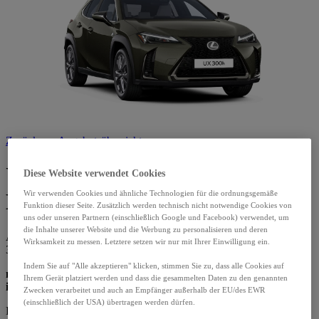
Zurück zur Angebotsübersicht
UX 300h Comfort
Diese Website verwendet Cookies
Wir verwenden Cookies und ähnliche Technologien für die ordnungsgemäße
Leasingangebot
Funktion dieser Seite. Zusätzlich werden technisch nicht notwendige Cookies von
uns oder unseren Partnern (einschließlich Google und Facebook) verwendet, um
die Inhalte unserer Website und die Werbung zu personalisieren und deren
Ab
Wirksamkeit zu messen. Letztere setzen wir nur mit Ihrer Einwilligung ein.
306,00 €/Monat
Indem Sie auf "Alle akzeptieren" klicken, stimmen Sie zu, dass alle Cookies auf
mtl. leasen*
Ihrem Gerät platziert werden und dass die gesammelten Daten zu den genannten
inkl. Wechselprämie¹ zzgl. Anzahlung
Zwecken verarbeitet und auch an Empfänger außerhalb der EU/des EWR
(einschließlich der USA) übertragen werden dürfen.
Relax
Garantie
nach jeder Inspektion bis zu einem Fahrzeugalter