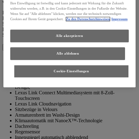
von
15 Jahren
².
Ihre Einwilligung ist freiwillig und kann jederzeit mit Wirkung für die Zukunft
widerrufen werden, z.B. in den Cookie-Einstellungen in der Fußzeile der Website.
Energieverbrauch Lexus UX 300h Comfort (Hybrid) mit 2,0-l-
Wenn Sie auf "Alle ablehnen" klicken, werden nur die technisch notwendigen
Benzinmotor 112 kW (152 PS) und Elektromotor 83 kW (113 PS),
Cookies auf Ihrem Gerät gespeichert.
Zu den Datenschutzhinweisen
Impressum
Systemleistung: 146 kW (199 PS), kombiniert: 5,0 l/100km; CO₂-
Emissionen kombiniert: 113 g/km; CO₂-Klasse C. Abbildung zeigt
Sonderausstattung.
Alle akzeptieren
Highlights
Alle ablehnen
LED-Scheinwerfer mit Fernlicht-Assistent
Lexus Safety System + mit Pre-Crash Safety-System,
Spurverlassenswarnung, Kreuzungs-Assistent und Notlenk-
Cookie-Einstellungen
Assistent
17-Zoll-Leichtmetallräder, dunkelgrau 5-Breitspeichen-
Design,
Lexus Link Connect Multimediasystem mit 8-Zoll-
Touchscreen
Lexus Link Cloudnavigation
Sitzbezüge in Velours
Armaturenbrett im Washi-Design
Klimaautomatik mit NanoeX™-Technologie
Dachreeling
Regensensor
Innenspiegel automatisch abblendend