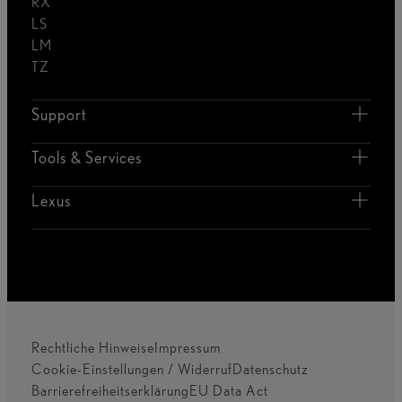
RX
LS
LM
TZ
Support
Tools & Services
Lexus
Rechtliche Hinweise
Impressum
Cookie-Einstellungen / Widerruf
Datenschutz
Barrierefreiheitserklärung
EU Data Act