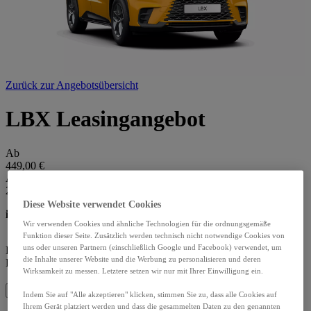
Zurück zur Angebotsübersicht
LBX Leasingangebot
Ab
449,00 €
Ab
279,00 €/Monat
Diese Website verwendet Cookies
inkl. Wechselprämie¹
Wir verwenden Cookies und ähnliche Technologien für die ordnungsgemäße
Funktion dieser Seite. Zusätzlich werden technisch nicht notwendige Cookies von
uns oder unseren Partnern (einschließlich Google und Facebook) verwendet, um
Lexus Relax
Garantie
nach jeder Inspektion bis zu einem
die Inhalte unserer Website und die Werbung zu personalisieren und deren
Fahrzeugalter von
15 Jahren².
Wirksamkeit zu messen. Letztere setzen wir nur mit Ihrer Einwilligung ein.
Highlights
Indem Sie auf "Alle akzeptieren" klicken, stimmen Sie zu, dass alle Cookies auf
Ihrem Gerät platziert werden und dass die gesammelten Daten zu den genannten