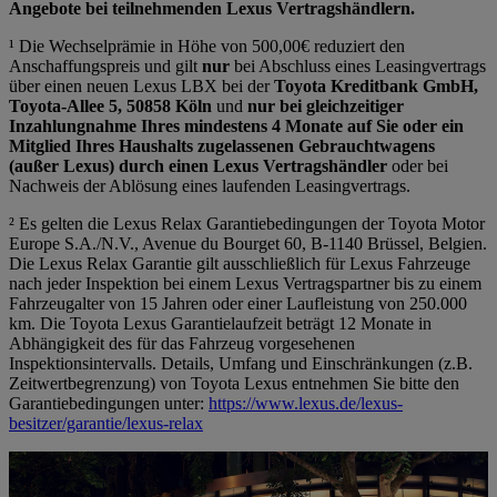
Angebote bei teilnehmenden Lexus Vertragshändlern.
¹ Die Wechselprämie in Höhe von 500,00€ reduziert den
Anschaffungspreis und gilt
nur
bei Abschluss eines Leasingvertrags
über einen neuen Lexus LBX bei der
Toyota Kreditbank GmbH,
Toyota-Allee 5, 50858 Köln
und
nur bei gleichzeitiger
Inzahlungnahme Ihres mindestens 4 Monate auf Sie oder ein
Mitglied Ihres Haushalts zugelassenen Gebrauchtwagens
(außer Lexus) durch einen Lexus Vertragshändler
oder bei
Nachweis der Ablösung eines laufenden Leasingvertrags.
² Es gelten die Lexus Relax Garantiebedingungen der Toyota Motor
Europe S.A./N.V., Avenue du Bourget 60, B-1140 Brüssel, Belgien.
Die Lexus Relax Garantie gilt ausschließlich für Lexus Fahrzeuge
nach jeder Inspektion bei einem Lexus Vertragspartner bis zu einem
Fahrzeugalter von 15 Jahren oder einer Laufleistung von 250.000
km. Die Toyota Lexus Garantielaufzeit beträgt 12 Monate in
Abhängigkeit des für das Fahrzeug vorgesehenen
Inspektionsintervalls. Details, Umfang und Einschränkungen (z.B.
Zeitwertbegrenzung) von Toyota Lexus entnehmen Sie bitte den
Garantiebedingungen unter:
https://www.lexus.de/lexus-
besitzer/garantie/lexus-relax