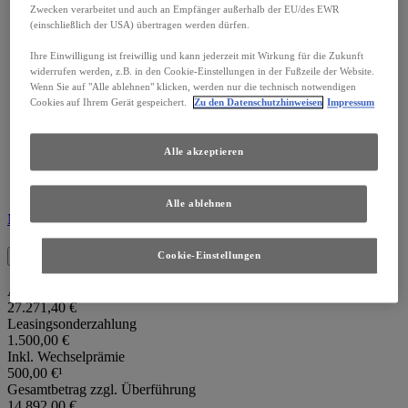
17‘‘ Leichtmetallfelgen
Zwecken verarbeitet und auch an Empfänger außerhalb der EU/des EWR
Lexus Safety System +
(einschließlich der USA) übertragen werden dürfen.
Sitzbezüge aus Stoff
Lexus Link Connect cloudbasierte Navigation
Ihre Einwilligung ist freiwillig und kann jederzeit mit Wirkung für die Zukunft
9,8‘‘ Touchscreen-Multifunktionsdisplay
widerrufen werden, z.B. in den Cookie-Einstellungen in der Fußzeile der Website.
Wenn Sie auf "Alle ablehnen" klicken, werden nur die technisch notwendigen
Außenspiegel beheizbar, elektrisch einstellbar, manuell
Cookies auf Ihrem Gerät gespeichert.
Zu den Datenschutzhinweisen
Impressum
einklappbar
Geschwindingkeitsregelung adaptiv, mit
Tempolimiterkennung
Alle akzeptieren
Pre-Crash System
Spurführungs-Assistent
Rückfahrkamera mit Einparkführung
Alle ablehnen
Mehr zum Modell erfahren
Leasingangebot*
Cookie-Einstellungen
Anschaffungspreis zzgl. Überführung
27.271,40 €
Leasingsonderzahlung
1.500,00 €
Inkl. Wechselprämie
500,00 €¹
Gesamtbetrag zzgl. Überführung
14.892,00 €