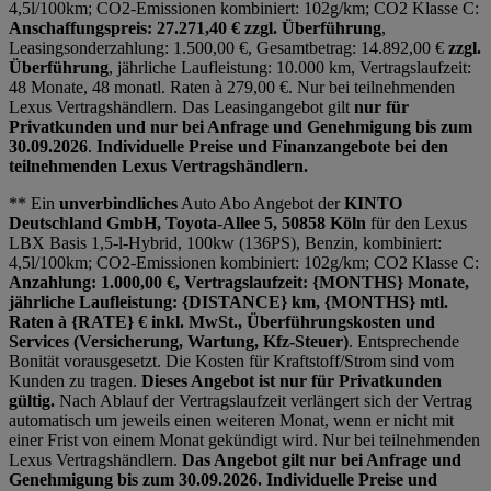
4,5l/100km; CO2-Emissionen kombiniert: 102g/km; CO2 Klasse C:
Anschaffungspreis: 27.271,40 € zzgl. Überführung
,
Leasingsonderzahlung: 1.500,00 €, Gesamtbetrag: 14.892,00 €
zzgl.
Überführung
, jährliche Laufleistung: 10.000 km, Vertragslaufzeit:
48 Monate, 48 monatl. Raten à 279,00 €. Nur bei teilnehmenden
Lexus Vertragshändlern. Das Leasingangebot gilt
nur für
Privatkunden und nur bei Anfrage und Genehmigung bis zum
30.09.2026
.
Individuelle Preise und Finanzangebote bei den
teilnehmenden Lexus Vertragshändlern.
** Ein
unverbindliches
Auto Abo Angebot der
KINTO
Deutschland GmbH, Toyota-Allee 5, 50858 Köln
für den Lexus
LBX Basis 1,5-l-Hybrid, 100kw (136PS), Benzin, kombiniert:
4,5l/100km; CO2-Emissionen kombiniert: 102g/km; CO2 Klasse C:
Anzahlung: 1.000,00 €, Vertragslaufzeit: {MONTHS} Monate,
jährliche Laufleistung: {DISTANCE} km, {MONTHS} mtl.
Raten à {RATE} € inkl. MwSt., Überführungskosten und
Services (Versicherung, Wartung, Kfz-Steuer)
. Entsprechende
Bonität vorausgesetzt. Die Kosten für Kraftstoff/Strom sind vom
Kunden zu tragen.
Dieses Angebot ist nur für Privatkunden
gültig.
Nach Ablauf der Vertragslaufzeit verlängert sich der Vertrag
automatisch um jeweils einen weiteren Monat, wenn er nicht mit
einer Frist von einem Monat gekündigt wird. Nur bei teilnehmenden
Lexus Vertragshändlern.
Das Angebot gilt nur bei Anfrage und
Genehmigung bis zum 30.09.2026. Individuelle Preise und