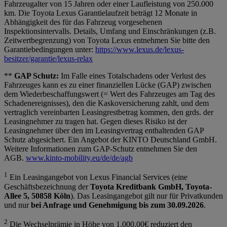
Fahrzeugalter von 15 Jahren oder einer Laufleistung von 250.000
km. Die Toyota Lexus Garantielaufzeit beträgt 12 Monate in
Abhängigkeit des für das Fahrzeug vorgesehenen
Inspektionsintervalls. Details, Umfang und Einschränkungen (z.B.
Zeitwertbegrenzung) von Toyota Lexus entnehmen Sie bitte den
Garantiebedingungen unter:
https://www.lexus.de/lexus-
besitzer/garantie/lexus-relax
**
GAP Schutz:
Im Falle eines Totalschadens oder Verlust des
Fahrzeuges kann es zu einer finanziellen Lücke (GAP) zwischen
dem Wiederbeschaffungswert (= Wert des Fahrzeuges am Tag des
Schadenereignisses), den die Kaskoversicherung zahlt, und dem
vertraglich vereinbarten Leasingrestbetrag kommen, den grds. der
Leasingnehmer zu tragen hat. Gegen dieses Risiko ist der
Leasingnehmer über den im Leasingvertrag enthaltenden GAP
Schutz abgesichert. Ein Angebot der KINTO Deutschland GmbH.
Weitere Informationen zum GAP-Schutz entnehmen Sie den
AGB.
www.kinto-mobility.eu/de/de/agb
1
Ein Leasingangebot von Lexus Financial Services (eine
Geschäftsbezeichnung der
Toyota Kreditbank GmbH, Toyota-
Allee 5, 50858 Köln
). Das Leasingangebot gilt nur für Privatkunden
und nur
bei Anfrage und Genehmigung bis zum 30.09.2026
.
2
Die Wechselprämie in Höhe von 1.000,00€ reduziert den