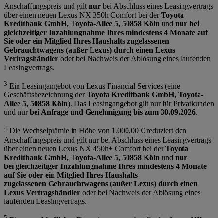
Anschaffungspreis und gilt
nur
bei Abschluss eines Leasingvertrags
über einen neuen Lexus NX 350h Comfort bei der
Toyota
Kreditbank GmbH, Toyota-Allee 5, 50858 Köln
und
nur bei
gleichzeitiger Inzahlungnahme Ihres mindestens 4 Monate auf
Sie oder ein Mitglied Ihres Haushalts zugelassenen
Gebrauchtwagens (außer Lexus) durch einen Lexus
Vertragshändler
oder bei Nachweis der Ablösung eines laufenden
Leasingvertrags.
3
Ein Leasingangebot von Lexus Financial Services (eine
Geschäftsbezeichnung der
Toyota Kreditbank GmbH, Toyota-
Allee 5, 50858 Köln
). Das Leasingangebot gilt nur für Privatkunden
und nur
bei Anfrage und Genehmigung bis zum 30.09.2026
.
4
Die Wechselprämie in Höhe von 1.000,00 € reduziert den
Anschaffungspreis und gilt nur bei Abschluss eines Leasingvertrags
über einen neuen Lexus NX 450h+ Comfort bei der
Toyota
Kreditbank GmbH, Toyota-Allee 5, 50858 Köln
und
nur
bei gleichzeitiger Inzahlungnahme Ihres mindestens 4 Monate
auf Sie oder ein Mitglied Ihres Haushalts
zugelassenen Gebrauchtwagens (außer Lexus) durch einen
Lexus Vertragshändler
oder bei Nachweis der Ablösung eines
laufenden Leasingvertrags.
5