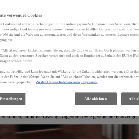
site verwendet Cookies
n Cookies und ähnliche Technologien für die ordnungsgemäße Funktion dieser Seite. Zusätzlic
ht notwendige Cookies von uns oder unseren Partnern (einschließlich Google und Facebook) ver
er Website und die Werbung zu personalisieren und deren Wirksamkeit zu messen. Letztere setzen
igung ein.
 "Alle akzeptieren" klicken, stimmen Sie zu, dass alle Cookies auf Ihrem Gerät platziert werden u
Daten zu den genannten Zwecken verarbeitet und auch an Empfänger außerhalb der EU/des EWR 
rtragen werden dürfen.
gung ist freiwillig und kann jederzeit mit Wirkung für die Zukunft widerrufen werden, z.B. in de
 in der Fußzeile der Website. Wenn Sie auf "Alle ablehnen" klicken, werden nur die technisch n
hrem Gerät gespeichert.
Zu den Datenschutzhinweisen
Impressum
Einstellungen
Alle ablehnen
Alle a
Entdecken Sie unsere Angebote
fen können, attraktive Leasing-Angebote sowie gebrauchte Fahrzeuge, 