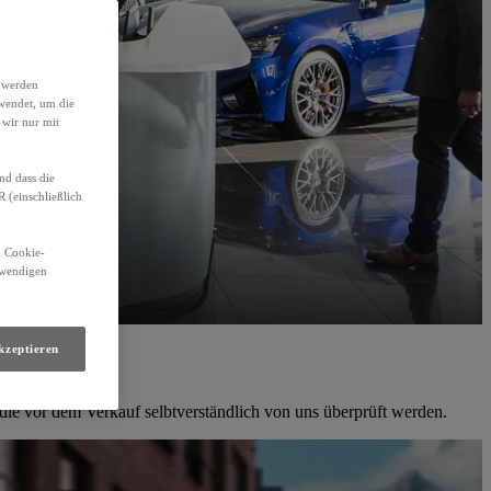
h werden
wendet, um die
 wir nur mit
nd dass die
(einschließlich
n Cookie-
otwendigen
kzeptieren
die vor dem Verkauf selbtverständlich von uns überprüft werden.