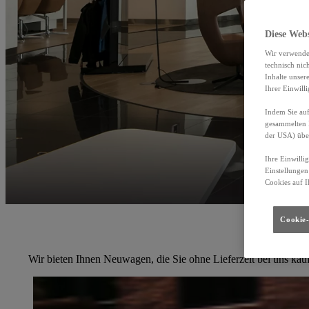
Diese Web
Wir verwende
technisch nic
Inhalte unser
Ihrer Einwill
Indem Sie auf
gesammelten 
der USA) übe
Ihre Einwilli
Einstellungen
Cookies auf I
Cookie-
Wir bieten Ihnen Neuwagen, die Sie ohne Lieferzeit bei uns kau