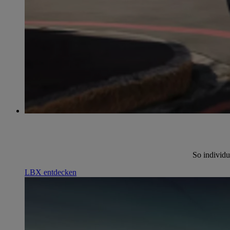
So individu
LBX entdecken