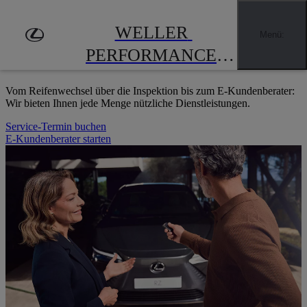
Zum Hauptinhalt springen
(Eingabetaste drücken)
EXKLUSIV UND INDIVIDUELL
WELLER 
Menü
:
UNSER SERVICE FÜR SIE
PERFORMANCE 
GMBH & CO. KG 
Vom Reifenwechsel über die Inspektion bis zum E-Kundenberater:
Wir bieten Ihnen jede Menge nützliche Dienstleistungen.
Service-Termin buchen
E-Kundenberater starten