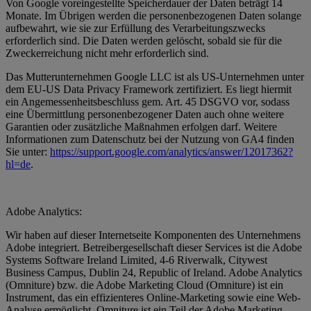
Von Google voreingestellte Speicherdauer der Daten beträgt 14
Monate. Im Übrigen werden die personenbezogenen Daten solange
aufbewahrt, wie sie zur Erfüllung des Verarbeitungszwecks
erforderlich sind. Die Daten werden gelöscht, sobald sie für die
Zweckerreichung nicht mehr erforderlich sind.
Das Mutterunternehmen Google LLC ist als US-Unternehmen unter
dem EU-US Data Privacy Framework zertifiziert. Es liegt hiermit
ein Angemessenheitsbeschluss gem. Art. 45 DSGVO vor, sodass
eine Übermittlung personenbezogener Daten auch ohne weitere
Garantien oder zusätzliche Maßnahmen erfolgen darf. Weitere
Informationen zum Datenschutz bei der Nutzung von GA4 finden
Sie unter:
https://support.google.com/analytics/answer/12017362?
hl=de
.
Adobe Analytics:
Wir haben auf dieser Internetseite Komponenten des Unternehmens
Adobe integriert. Betreibergesellschaft dieser Services ist die Adobe
Systems Software Ireland Limited, 4-6 Riverwalk, Citywest
Business Campus, Dublin 24, Republic of Ireland. Adobe Analytics
(Omniture) bzw. die Adobe Marketing Cloud (Omniture) ist ein
Instrument, das ein effizienteres Online-Marketing sowie eine Web-
Analyse ermöglicht. Omniture ist ein Teil der Adobe Marketing