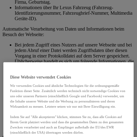
Firma, Geburtstag.
Informationen über Ihr Lexus Fahrzeug (Fahrzeug-
Identifizierungsnummer, Fahrzeugbrief-Nummer, Multimedia
Geräte-ID).
Automatische Verarbeitung von Daten und Informationen beim
Besuch der Webseite:
Bei jedem Zugriff eines Nutzers auf unsere Webseite und bei
jedem Abruf einer Datei werden Zugriffsdaten über diesen
Vorgang in einer Protokolldatei auf dem Server gespeichert.
Üblicherweise handelt es sich um folgende Informationen, die
bei jedem Aufruf einer Internetseite anfallen:
Dateiname der aufgerufenen Seite oder Datei bzw. die im
Diese Website verwendet Cookies
Rahmen von Eingaben übergebenen Informationen (z. B.
Queryparameter in der URL)
Wir verwenden Cookies und ähnliche Technologien für die ordnungsgemäße
Dateiname der Seite, von der aus die aktuelle Seite oder Datei
Funktion dieser Seite. Zusätzlich werden technisch nicht notwendige Cookies von
angefordert wurde
uns oder unseren Partnern (einschließlich Google und Facebook) verwendet, um
Datum, Uhrzeit und Dauer der Anforderung
die Inhalte unserer Website und die Werbung zu personalisieren und deren
Typ und Betriebssystem des verwendeten Webbrowsers
Wirksamkeit zu messen. Letztere setzen wir nur mit Ihrer Einwilligung ein.
IP-Adresse des Clients und ggf. dessen Domainnamen bzw.
der Name des Internet-Service-Providers
Indem Sie auf "Alle akzeptieren" klicken, stimmen Sie zu, dass alle Cookies auf
Ihrem Gerät platziert werden und dass die gesammelten Daten zu den genannten
Zwecken verarbeitet und auch an Empfänger außerhalb der EU/des EWR
(einschließlich der USA) übertragen werden dürfen.