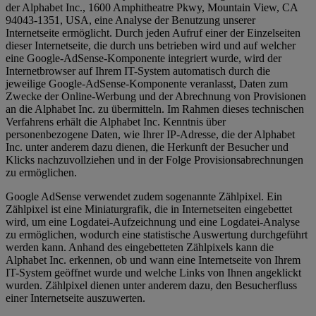
der Alphabet Inc., 1600 Amphitheatre Pkwy, Mountain View, CA
94043-1351, USA, eine Analyse der Benutzung unserer
Internetseite ermöglicht. Durch jeden Aufruf einer der Einzelseiten
dieser Internetseite, die durch uns betrieben wird und auf welcher
eine Google-AdSense-Komponente integriert wurde, wird der
Internetbrowser auf Ihrem IT-System automatisch durch die
jeweilige Google-AdSense-Komponente veranlasst, Daten zum
Zwecke der Online-Werbung und der Abrechnung von Provisionen
an die Alphabet Inc. zu übermitteln. Im Rahmen dieses technischen
Verfahrens erhält die Alphabet Inc. Kenntnis über
personenbezogene Daten, wie Ihrer IP-Adresse, die der Alphabet
Inc. unter anderem dazu dienen, die Herkunft der Besucher und
Klicks nachzuvollziehen und in der Folge Provisionsabrechnungen
zu ermöglichen.
Google AdSense verwendet zudem sogenannte Zählpixel. Ein
Zählpixel ist eine Miniaturgrafik, die in Internetseiten eingebettet
wird, um eine Logdatei-Aufzeichnung und eine Logdatei-Analyse
zu ermöglichen, wodurch eine statistische Auswertung durchgeführt
werden kann. Anhand des eingebetteten Zählpixels kann die
Alphabet Inc. erkennen, ob und wann eine Internetseite von Ihrem
IT-System geöffnet wurde und welche Links von Ihnen angeklickt
wurden. Zählpixel dienen unter anderem dazu, den Besucherfluss
einer Internetseite auszuwerten.