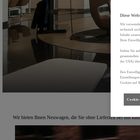
Diese Web
Wir verwende
technisch nic
Inhalte unser
Ihrer Einwill
Indem Sie auf
gesammelten 
der USA) übe
Ihre Einwilli
Einstellungen
Cookies auf I
Cookie-
Wir bieten Ihnen Neuwagen, die Sie ohne Lieferzeit bei uns kau