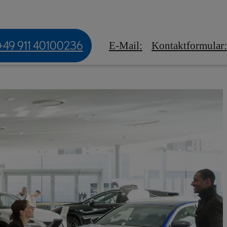
standsfahrzeuge
Ihr Lexus Forum
+49 911 40100236
E-Mail
:
Kontaktformular
: