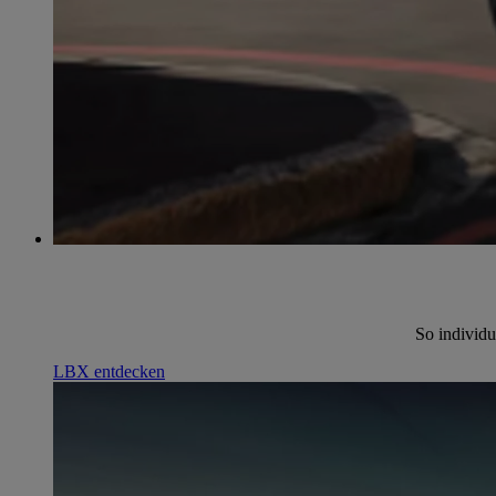
So individu
LBX entdecken