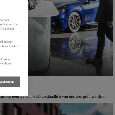
h werden
wendet, um die
 wir nur mit
nd dass die
(einschließlich
n Cookie-
otwendigen
kzeptieren
die vor dem Verkauf selbtverständlich von uns überprüft werden.