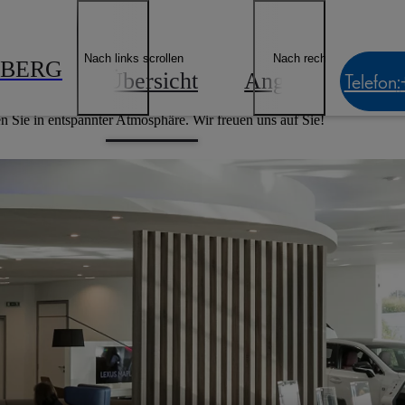
Nach links scrollen
Nach rechts scrollen
NBERG
Übersicht
Angebote
Be
Telefon
:
Sie in entspannter Atmosphäre. Wir freuen uns auf Sie!