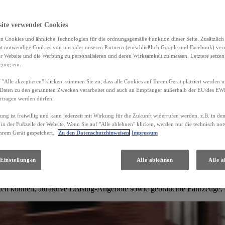
site verwendet Cookies
n Cookies und ähnliche Technologien für die ordnungsgemäße Funktion dieser Seite. Zusätzlic
ht notwendige Cookies von uns oder unseren Partnern (einschließlich Google und Facebook) ver
er Website und die Werbung zu personalisieren und deren Wirksamkeit zu messen. Letztere setzen
igung ein.
 "Alle akzeptieren" klicken, stimmen Sie zu, dass alle Cookies auf Ihrem Gerät platziert werden u
Daten zu den genannten Zwecken verarbeitet und auch an Empfänger außerhalb der EU/des EWR 
rtragen werden dürfen.
gung ist freiwillig und kann jederzeit mit Wirkung für die Zukunft widerrufen werden, z.B. in de
 in der Fußzeile der Website. Wenn Sie auf "Alle ablehnen" klicken, werden nur die technisch n
hrem Gerät gespeichert.
Zu den Datenschutzhinweisen
Impressum
Einstellungen
Alle ablehnen
Alle a
Entdecken Sie unsere Angebote
fen können, attraktive Leasing-Angebote sowie gebrauchte Fahrzeuge, 