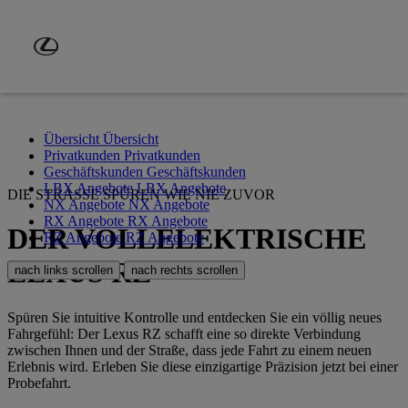
Zum Hauptinhalt springen
(Eingabetaste drücken)
Übersicht
Übersicht
Privatkunden
Privatkunden
Geschäftskunden
Geschäftskunden
LBX Angebote
LBX Angebote
DIE STRASSE SPÜREN WIE NIE ZUVOR
NX Angebote
NX Angebote
RX Angebote
RX Angebote
DER VOLLELEKTRISCHE
RZ Angebote
RZ Angebote
LEXUS RZ
nach links scrollen
nach rechts scrollen
Spüren Sie intuitive Kontrolle und entdecken Sie ein völlig neues
Fahrgefühl: Der Lexus RZ schafft eine so direkte Verbindung
zwischen Ihnen und der Straße, dass jede Fahrt zu einem neuen
Erlebnis wird. Erleben Sie diese einzigartige Präzision jetzt bei einer
Probefahrt.