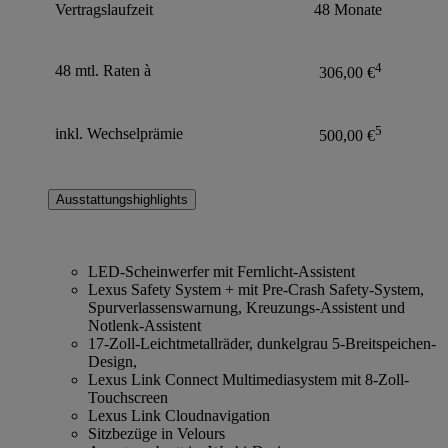
Vertragslaufzeit
48 Monate
4
48 mtl. Raten à
306,00 €
5
inkl. Wechselprämie
500,00 €
Ausstattungshighlights
LED-Scheinwerfer mit Fernlicht-Assistent
Lexus Safety System + mit Pre-Crash Safety-System,
Spurverlassenswarnung, Kreuzungs-Assistent und
Notlenk-Assistent
17-Zoll-Leichtmetallräder, dunkelgrau 5-Breitspeichen-
Design,
Lexus Link Connect Multimediasystem mit 8-Zoll-
Touchscreen
Lexus Link Cloudnavigation
Sitzbezüge in Velours