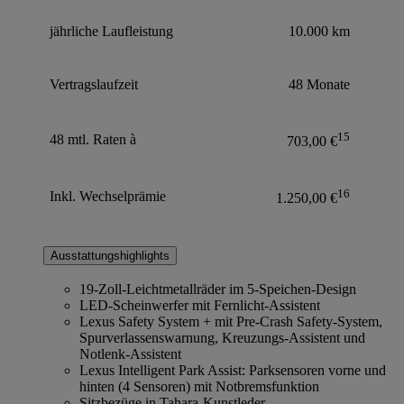
jährliche Laufleistung
10.000 km
Vertragslaufzeit
48 Monate
15
48 mtl. Raten à
703,00 €
16
Inkl. Wechselprämie
1.250,00 €
Ausstattungshighlights
19-Zoll-Leichtmetallräder im 5-Speichen-Design
LED-Scheinwerfer mit Fernlicht-Assistent
Lexus Safety System + mit Pre-Crash Safety-System,
Spurverlassenswarnung, Kreuzungs-Assistent und
Notlenk-Assistent
Lexus Intelligent Park Assist: Parksensoren vorne und
hinten (4 Sensoren) mit Notbremsfunktion
Sitzbezüge in Tahara-Kunstleder