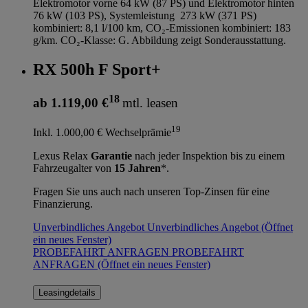
Elektromotor vorne 64 kW (87 PS) und Elektromotor hinten
76 kW (103 PS), Systemleistung 273 kW (371 PS)
kombiniert: 8,1 l/100 km, CO₂-Emissionen kombiniert: 183
g/km. CO₂-Klasse: G. Abbildung zeigt Sonderausstattung.
RX 500h F Sport+
18
ab 1.119,00 €
mtl. leasen
19
Inkl. 1.000,00 € Wechselprämie
Lexus Relax
Garantie
nach jeder Inspektion bis zu einem
Fahrzeugalter von
15 Jahren
*.
Fragen Sie uns auch nach unseren Top-Zinsen für eine
Finanzierung.
Unverbindliches Angebot
Unverbindliches Angebot
(Öffnet
ein neues Fenster)
PROBEFAHRT ANFRAGEN
PROBEFAHRT
ANFRAGEN
(Öffnet ein neues Fenster)
Leasingdetails