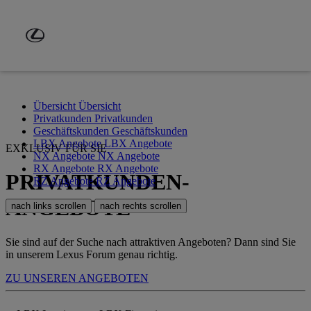
Zum Hauptinhalt springen
(Eingabetaste drücken)
Übersicht
Übersicht
Privatkunden
Privatkunden
Geschäftskunden
Geschäftskunden
LBX Angebote
LBX Angebote
EXKLUSIV FÜR SIE
NX Angebote
NX Angebote
RX Angebote
RX Angebote
PRIVATKUNDEN-
RZ Angebote
RZ Angebote
ANGEBOTE
nach links scrollen
nach rechts scrollen
Sie sind auf der Suche nach attraktiven Angeboten? Dann sind Sie
in unserem Lexus Forum genau richtig.
ZU UNSEREN ANGEBOTEN