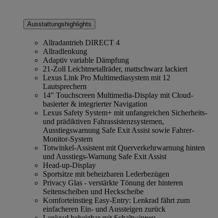
Ausstattungshighlights
Allradantrieb DIRECT 4
Allradlenkung
Adaptiv variable Dämpfung
21-Zoll Leichtmetallräder, mattschwarz lackiert
Lexus Link Pro Multimediasystem mit 12
Lautsprechern
14" Touchscreen Multimedia-Display mit Cloud-
basierter & integrierter Navigation
Lexus Safety System+ mit unfangreichen Sicherheits-
und prädiktiven Fahrassistenzsystemen,
Ausstiegswarnung Safe Exit Assist sowie Fahrer-
Monitor-System
Totwinkel-Assistent mit Querverkehrwarnung hinten
und Ausstiegs-Warnung Safe Exit Assist
Head-up-Display
Sportsitze mit beheizbaren Lederbezügen
Privacy Glas - verstärkte Tönung der hinteren
Seitenscheiben und Heckscheibe
Komforteinstieg Easy-Entry: Lenkrad fährt zum
einfacheren Ein- und Aussteigen zurück
Lenkrad beheizbar mit Schaltwippen