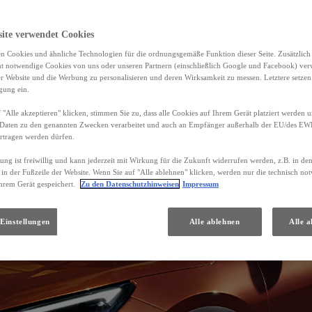
site verwendet Cookies
n Cookies und ähnliche Technologien für die ordnungsgemäße Funktion dieser Seite. Zusätzlic
ht notwendige Cookies von uns oder unseren Partnern (einschließlich Google und Facebook) ver
er Website und die Werbung zu personalisieren und deren Wirksamkeit zu messen. Letztere setzen
igung ein.
 "Alle akzeptieren" klicken, stimmen Sie zu, dass alle Cookies auf Ihrem Gerät platziert werden u
Daten zu den genannten Zwecken verarbeitet und auch an Empfänger außerhalb der EU/des EWR 
rtragen werden dürfen.
gung ist freiwillig und kann jederzeit mit Wirkung für die Zukunft widerrufen werden, z.B. in de
 in der Fußzeile der Website. Wenn Sie auf "Alle ablehnen" klicken, werden nur die technisch n
hrem Gerät gespeichert.
Zu den Datenschutzhinweisen
Impressum
Einstellungen
Alle ablehnen
Alle a