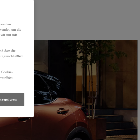
h werden
wendet, um die
 wir nur mit
nd dass die
(einschließlich
n Cookie-
otwendigen
kzeptieren