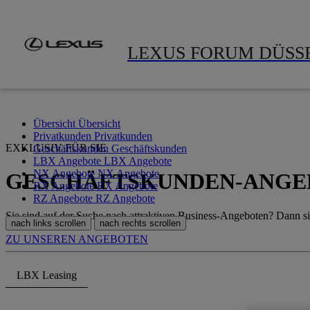
Zum Hauptinhalt springen
(Eingabetaste drücken)
LEXUS FORUM DÜSS
Übersicht
Übersicht
Privatkunden
Privatkunden
EXKLUSIV FÜR SIE
Geschäftskunden
Geschäftskunden
LBX Angebote
LBX Angebote
NX Angebote
NX Angebote
GESCHÄFTSKUNDEN-ANGE
RX Angebote
RX Angebote
RZ Angebote
RZ Angebote
Sie sind auf der Suche nach attraktiven Business-Angeboten? Dann s
nach links scrollen
nach rechts scrollen
ZU UNSEREN ANGEBOTEN
LBX Leasing