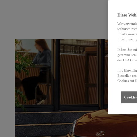
Diese Web
Wir verwende
technisch nic
Inhalte unser
Ihrer Einwill
Indem Sie auf
gesammelten 
der USA) übe
Ihre Einwilli
Einstellungen
Cookies auf I
Cookie-