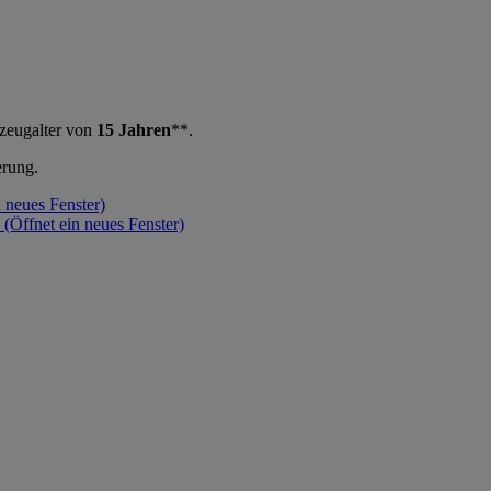
rzeugalter von
15 Jahren
**.
erung.
n neues Fenster)
N
(Öffnet ein neues Fenster)