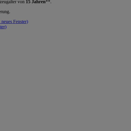
rzeugalter von
15 Jahren
**.
erung.
n neues Fenster)
ter)