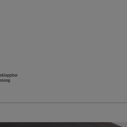
inklappbar
ennung