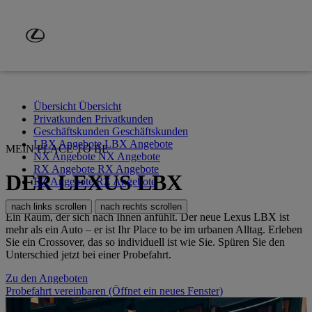
Zum Hauptinhalt springen
(Eingabetaste drücken)
Übersicht
Übersicht
Privatkunden
Privatkunden
Geschäftskunden
Geschäftskunden
LBX Angebote
LBX Angebote
MEIN PLACE TO BE
NX Angebote
NX Angebote
RX Angebote
RX Angebote
DER LEXUS LBX
RZ Angebote
RZ Angebote
nach links scrollen
nach rechts scrollen
Ein Raum, der sich nach Ihnen anfühlt. Der neue Lexus LBX ist
mehr als ein Auto – er ist Ihr Place to be im urbanen Alltag. Erleben
Sie ein Crossover, das so individuell ist wie Sie. Spüren Sie den
Unterschied jetzt bei einer Probefahrt.
Zu den Angeboten
Probefahrt vereinbaren
(Öffnet ein neues Fenster)