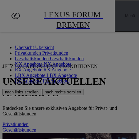
Zum Hauptinhalt springen
(Eingabetaste drücken)
LEXUS FORUM 
Menü
:
BREMEN
Übersicht
Übersicht
Privatkunden
Privatkunden
Geschäftskunden
Geschäftskunden
NX Angebote
NX Angebote
JETZT ZU ATTRAKTIVEN KONDITIONEN
RX Angebote
RX Angebote
LBX Angebote
LBX Angebote
UNSERE AKTUELLEN
RZ Angebote
RZ Angebote
ANGEBOTE
nach links scrollen
nach rechts scrollen
Entdecken Sie unsere exklusiven Angebote für Privat- und
Geschäftskunden.
Privatkunden
Geschäftskunden