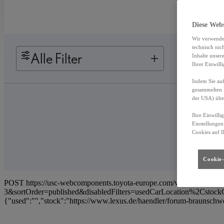
Diese Web
Wir verwende
technisch nic
Alle Filter
Inhalte unser
Ihrer Einwill
Indem Sie auf
gesammelten 
der USA) übe
Ihre Einwilli
Einstellungen
Cookies auf I
Cookie-
POST https://usc-webcomponents.toyota-europe.com/v1/car-filte
3&sortOrder=published&disabledFilters=usedCarLocation%2CstockCa
{"used":"","stock":"https://www.lexus.de/haendler/forum-braunschwe