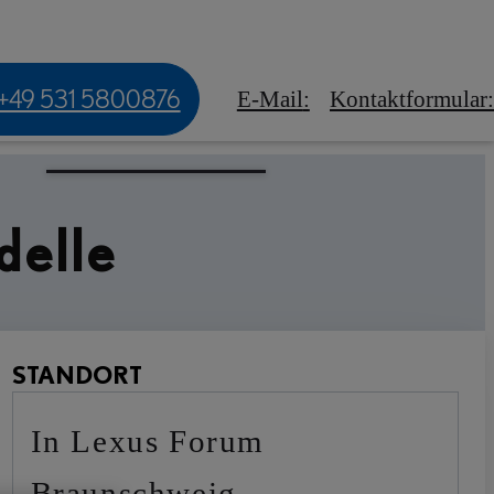
e
Bestandsfahrzeuge
Ihr Lexus For
+49 531 5800876
E-Mail
:
Kontaktformular
:
ager sind, und kontaktieren Sie bei Interesse Ihren Lexus-Händler.
delle
STANDORT
in Lexus Forum
Braunschweig