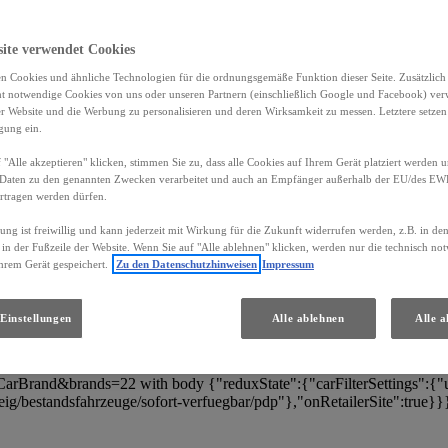
site verwendet Cookies
n Cookies und ähnliche Technologien für die ordnungsgemäße Funktion dieser Seite. Zusätzlic
ht notwendige Cookies von uns oder unseren Partnern (einschließlich Google und Facebook) ver
0
Ergebnisse
er Website und die Werbung zu personalisieren und deren Wirksamkeit zu messen. Letztere setzen
igung ein.
 "Alle akzeptieren" klicken, stimmen Sie zu, dass alle Cookies auf Ihrem Gerät platziert werden u
Daten zu den genannten Zwecken verarbeitet und auch an Empfänger außerhalb der EU/des EWR 
rtragen werden dürfen.
Keine Ergebnisse
gung ist freiwillig und kann jederzeit mit Wirkung für die Zukunft widerrufen werden, z.B. in de
Versuchen Sie, einige der Filter zu entfernen
 in der Fußzeile der Website. Wenn Sie auf "Alle ablehnen" klicken, werden nur die technisch n
hrem Gerät gespeichert.
Zu den Datenschutzhinweisen
Impressum
Alle Filter entfernen
Einstellungen
Alle ablehnen
Alle a
r/de/de?carFilter=stock&brand=lexus&uscEnv=production&location
rBrand&brands=22 with body {"reduxState":{"carFilterSettings":{"u
ig/bestandsfahrzeuge/sofort-verfuegbar/pdp"},"onRetailerSite":true}}