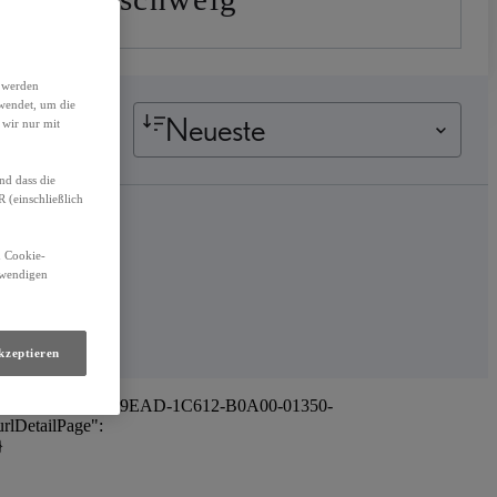
h werden
wendet, um die
Neueste
 wir nur mit
nd dass die
(einschließlich
n Cookie-
otwendigen
kzeptieren
=dealerId%3A00CD0-E9EAD-1C612-B0A00-01350-
rlDetailPage":
}