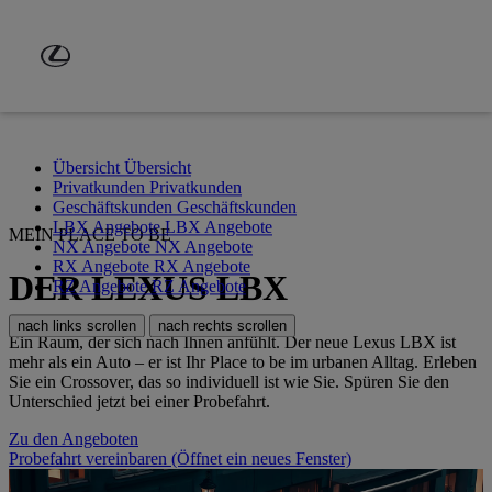
Zum Hauptinhalt springen
(Eingabetaste drücken)
Übersicht
Übersicht
Privatkunden
Privatkunden
Geschäftskunden
Geschäftskunden
LBX Angebote
LBX Angebote
MEIN PLACE TO BE
NX Angebote
NX Angebote
RX Angebote
RX Angebote
DER LEXUS LBX
RZ Angebote
RZ Angebote
nach links scrollen
nach rechts scrollen
Ein Raum, der sich nach Ihnen anfühlt. Der neue Lexus LBX ist
mehr als ein Auto – er ist Ihr Place to be im urbanen Alltag. Erleben
Sie ein Crossover, das so individuell ist wie Sie. Spüren Sie den
Unterschied jetzt bei einer Probefahrt.
Zu den Angeboten
Probefahrt vereinbaren
(Öffnet ein neues Fenster)