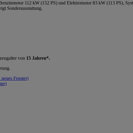
Benzinmotor 112 kW (152 PS) und Elektromotor 83 kW (113 PS), Syst
igt Sonderausstattung.
rzeugalter von
15 Jahren*.
erung.
n neues Fenster)
ter)