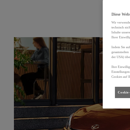
Diese Web
Wir verwende
technisch nic
Inhalte unser
Ihrer Einwill
Indem Sie auf
gesammelten 
der USA) übe
Ihre Einwilli
Einstellungen
Cookies auf I
Cookie-