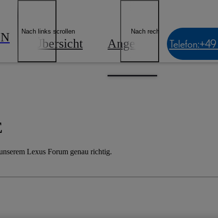
Nach links scrollen
Nach rechts scrollen
IN
Übersicht
Angebote
Bestan
Telefon
:
+49
E
n unserem Lexus Forum genau richtig.