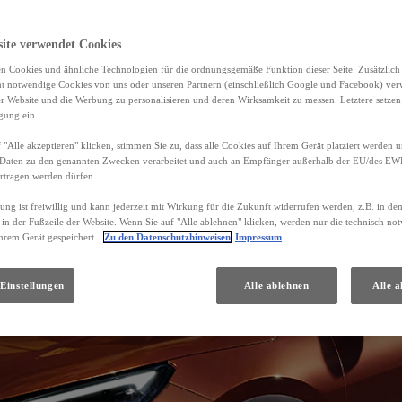
site verwendet Cookies
n Cookies und ähnliche Technologien für die ordnungsgemäße Funktion dieser Seite. Zusätzlic
ht notwendige Cookies von uns oder unseren Partnern (einschließlich Google und Facebook) ver
er Website und die Werbung zu personalisieren und deren Wirksamkeit zu messen. Letztere setzen
igung ein.
 "Alle akzeptieren" klicken, stimmen Sie zu, dass alle Cookies auf Ihrem Gerät platziert werden u
Daten zu den genannten Zwecken verarbeitet und auch an Empfänger außerhalb der EU/des EWR 
rtragen werden dürfen.
gung ist freiwillig und kann jederzeit mit Wirkung für die Zukunft widerrufen werden, z.B. in de
 in der Fußzeile der Website. Wenn Sie auf "Alle ablehnen" klicken, werden nur die technisch n
hrem Gerät gespeichert.
Zu den Datenschutzhinweisen
Impressum
Einstellungen
Alle ablehnen
Alle a