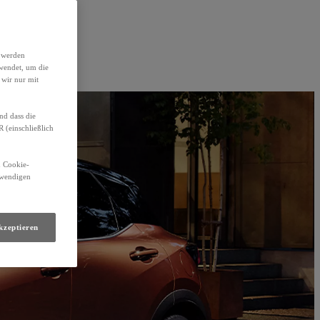
h werden
wendet, um die
 wir nur mit
nd dass die
(einschließlich
n Cookie-
otwendigen
kzeptieren