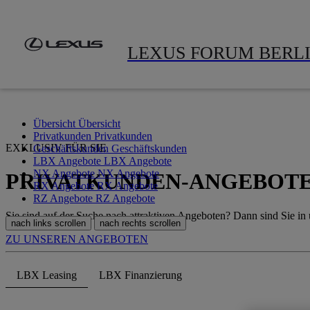
Zum Hauptinhalt springen
(Eingabetaste drücken)
LEXUS FORUM BERL
Übersicht
Übersicht
Privatkunden
Privatkunden
EXKLUSIV FÜR SIE
Geschäftskunden
Geschäftskunden
LBX Angebote
LBX Angebote
NX Angebote
NX Angebote
PRIVATKUNDEN-ANGEBOT
RX Angebote
RX Angebote
RZ Angebote
RZ Angebote
Sie sind auf der Suche nach attraktiven Angeboten? Dann sind Sie i
nach links scrollen
nach rechts scrollen
ZU UNSEREN ANGEBOTEN
LBX Leasing
LBX Finanzierung