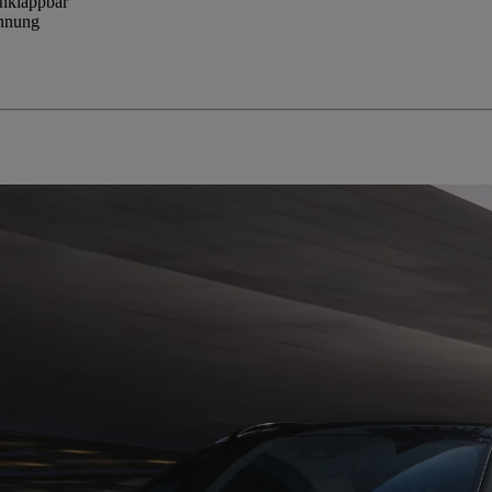
inklappbar
ennung