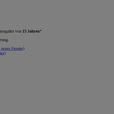
zeugalter von
15 Jahren
*
erung.
n neues Fenster)
ter)