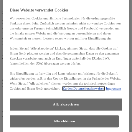
Die pseudonymisierten Daten können von Google an einen Server
Diese Website verwendet Cookies
in den USA übertragen und dort gespeichert werden.
Wir verwenden Cookies und ähnliche Technologien für die ordnungsgemäße
Die Informationen werden verwendet, um die Nutzung der Website
Funktion dieser Seite. Zusätzlich werden technisch nicht notwendige Cookies von
auszuwerten, um Reports über die Webseitenaktivitäten
uns oder unseren Partnern (einschließlich Google und Facebook) verwendet, um
zusammenzustellen und um weitere mit der Webseitennutzung und
die Inhalte unserer Website und die Werbung zu personalisieren und deren
der Internetnutzung verbundene Dienstleistungen zu Zwecken der
Wirksamkeit zu messen. Letztere setzen wir nur mit Ihrer Einwilligung ein.
Marktforschung und bedarfsgerechten Gestaltung dieser
Internetseiten zu erbringen. Auch werden diese Informationen
Indem Sie auf "Alle akzeptieren" klicken, stimmen Sie zu, dass alle Cookies auf
gegebenenfalls an Dritte übertragen, sofern dies gesetzlich
Ihrem Gerät platziert werden und dass die gesammelten Daten zu den genannten
vorgeschrieben ist oder soweit Dritte diese Daten im Auftrag
Zwecken verarbeitet und auch an Empfänger außerhalb der EU/des EWR
(einschließlich der USA) übertragen werden dürfen.
verarbeiten.
Ihre Einwilligung ist freiwillig und kann jederzeit mit Wirkung für die Zukunft
Diese Verarbeitungsvorgänge erfolgen ausschließlich bei Erteilung
widerrufen werden, z.B. in den Cookie-Einstellungen in der Fußzeile der Website.
der ausdrücklichen Einwilligung gemäß Art. 6 Abs. 1 lit. a)
Wenn Sie auf "Alle ablehnen" klicken, werden nur die technisch notwendigen
DSGVO. Die Einwilligung umfasst auch die mögliche
Cookies auf Ihrem Gerät gespeichert.
Zu den Datenschutzhinweisen
Impressum
Übermittlung an Google in den USA.
Von Google voreingestellte Speicherdauer der Daten beträgt 14
Alle akzeptieren
Monate. Im Übrigen werden die personenbezogenen Daten solange
aufbewahrt, wie sie zur Erfüllung des Verarbeitungszwecks
erforderlich sind. Die Daten werden gelöscht, sobald sie für die
Zweckerreichung nicht mehr erforderlich sind.
Alle ablehnen
Das Mutterunternehmen Google LLC ist als US-Unternehmen unter