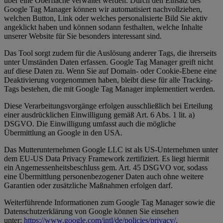
über eine Oberfläche verwaltet werden. Durch den Einsatz des
Google Tag Manager können wir automatisiert nachvollziehen,
welchen Button, Link oder welches personalisierte Bild Sie aktiv
angeklickt haben und können sodann festhalten, welche Inhalte
unserer Website für Sie besonders interessant sind.
Das Tool sorgt zudem für die Auslösung anderer Tags, die ihrerseits
unter Umständen Daten erfassen. Google Tag Manager greift nicht
auf diese Daten zu. Wenn Sie auf Domain- oder Cookie-Ebene eine
Deaktivierung vorgenommen haben, bleibt diese für alle Tracking-
Tags bestehen, die mit Google Tag Manager implementiert werden.
Diese Verarbeitungsvorgänge erfolgen ausschließlich bei Erteilung
einer ausdrücklichen Einwilligung gemäß Art. 6 Abs. 1 lit. a)
DSGVO. Die Einwilligung umfasst auch die mögliche
Übermittlung an Google in den USA.
Das Mutterunternehmen Google LLC ist als US-Unternehmen unter
dem EU-US Data Privacy Framework zertifiziert. Es liegt hiermit
ein Angemessenheitsbeschluss gem. Art. 45 DSGVO vor, sodass
eine Übermittlung personenbezogener Daten auch ohne weitere
Garantien oder zusätzliche Maßnahmen erfolgen darf.
Weiterführende Informationen zum Google Tag Manager sowie die
Datenschutzerklärung von Google können Sie einsehen
unter:
https://www.google.com/intl/de/policies/privacy/
.