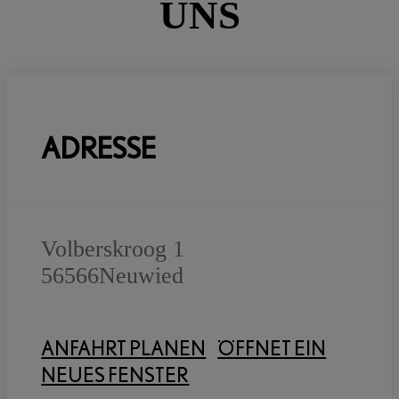
UNS
ADRESSE
Volberskroog 1
56566
Neuwied
ANFAHRT PLANEN
ÖFFNET EIN
NEUES FENSTER