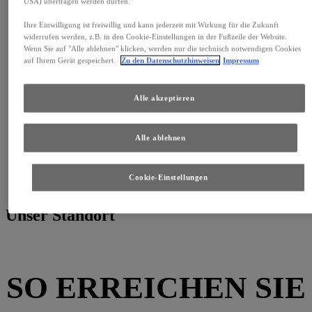
USA) übertragen werden dürfen.
Ihre Einwilligung ist freiwillig und kann jederzeit mit Wirkung für die Zukunft
widerrufen werden, z.B. in den Cookie-Einstellungen in der Fußzeile der Website.
Wenn Sie auf "Alle ablehnen" klicken, werden nur die technisch notwendigen Cookies
auf Ihrem Gerät gespeichert.
Zu den Datenschutzhinweisen
Impressum
Alle akzeptieren
GEPRÜFTE BESTANDSFAHRZEUGE
Große Auswahl, höchste Qualität: Finden Sie Ihren sofort
Alle ablehnen
verfügbaren Lexus, der zu Ihren persönlichen Vorstellungen
passt.
Cookie-Einstellungen
Zu den Bestandsfahrzeugen
Unser Standort
SO ERREICHEN SIE