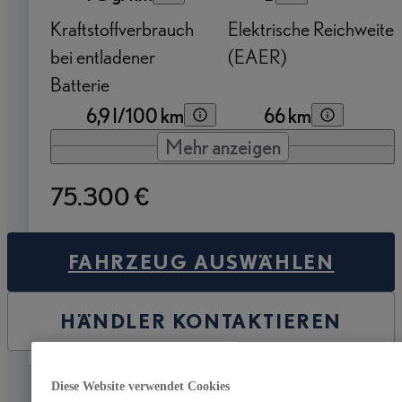
Kraftstoffverbrauch
Elektrische Reichweite
bei entladener
(EAER)
Batterie
6,9 l/100 km
66 km
Mehr anzeigen
75.300 €
FAHRZEUG AUSWÄHLEN
HÄNDLER KONTAKTIEREN
Speichern
Diese Website verwendet Cookies