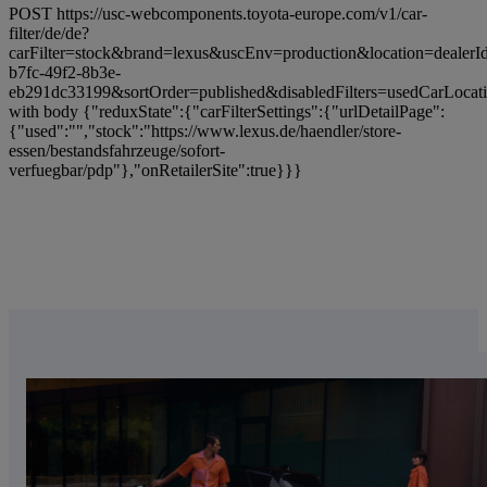
POST https://usc-webcomponents.toyota-europe.com/v1/car-
filter/de/de?
carFilter=stock&brand=lexus&uscEnv=production&location=deale
b7fc-49f2-8b3e-
eb291dc33199&sortOrder=published&disabledFilters=usedCarLoc
with body {"reduxState":{"carFilterSettings":{"urlDetailPage":
{"used":"","stock":"https://www.lexus.de/haendler/store-
essen/bestandsfahrzeuge/sofort-
verfuegbar/pdp"},"onRetailerSite":true}}}