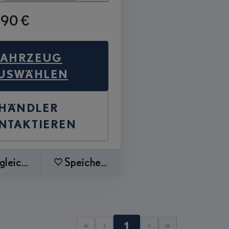
990 €
FAHRZEUG
USWÄHLEN
HÄNDLER
NTAKTIEREN
gleichen
Speichern
1