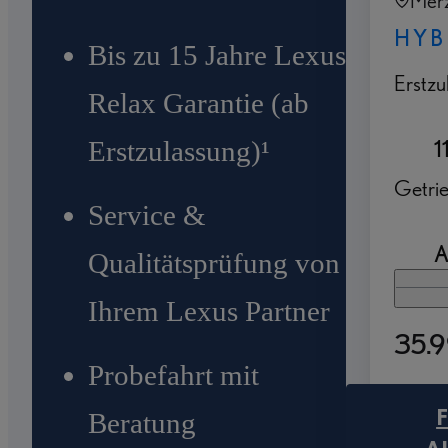
Merz
HYB
Bis zu 15 Jahre Lexus
Erstzu
Relax Garantie (ab
Erstzulassung)¹
1
Getri
Service &
A
Qualitätsprüfung von
Ihrem Lexus Partner
35.
Probefahrt mit
Beratung