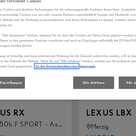
site verwendet Cookies
n Cookies und ähnliche Technologien für die ordnungsgemäße Funktion dieser Seite. Zusätzlic
ht notwendige Cookies von uns oder unseren Partnern (einschließlich Google und Facebook) ver
9
Ergebnisse
er Website und die Werbung zu personalisieren und deren Wirksamkeit zu messen. Letztere setzen
igung ein.
 "Alle akzeptieren" klicken, stimmen Sie zu, dass alle Cookies auf Ihrem Gerät platziert werden u
Daten zu den genannten Zwecken verarbeitet und auch an Empfänger außerhalb der EU/des EWR 
rtragen werden dürfen.
gung ist freiwillig und kann jederzeit mit Wirkung für die Zukunft widerrufen werden, z.B. in de
 in der Fußzeile der Website. Wenn Sie auf "Alle ablehnen" klicken, werden nur die technisch n
hrem Gerät gespeichert.
Zu den Datenschutzhinweisen
Impressum
Einstellungen
Alle ablehnen
Alle a
US RX
LEXUS LBX
50h F SPORT - Assistenz Paket Plus Pano
Merzig