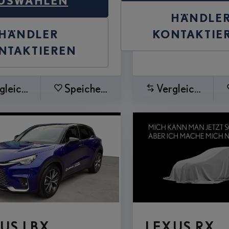
USWÄHLEN
HÄNDLE
HÄNDLER
KONTAKTIE
NTAKTIEREN
gleichen
Speichern
Vergleichen
US LBX
LEXUS RX