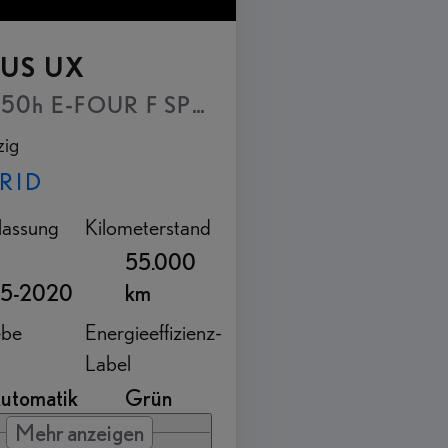
US UX
50h E-FOUR F SPORT - Lexus Navigationss
ig
RID
lassung
Kilometerstand
55.000
5-2020
km
ebe
Energieeffizienz-
Label
utomatik
Grün
Mehr anzeigen