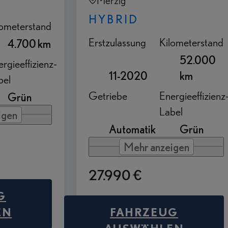
Merzig
HYBRID
lometerstand
Erstzulassung
Kilometerstand
4.700 km
52.000
rgieeffizienz-
11-2020
km
bel
Getriebe
Energieeffizienz
Grün
Label
igen
Automatik
Grün
Mehr anzeigen
27.990 €
G
FAHRZEUG
EN