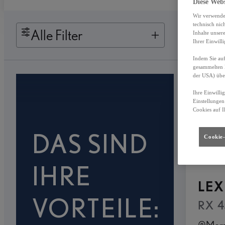
Diese Web
Wir verwende
technisch nic
Alle Filter
Inhalte unser
Ihrer Einwill
Indem Sie auf
gesammelten 
der USA) übe
Ihre Einwilli
Einstellungen
Cookies auf I
DAS SIND
Cookie-
IHRE
LEX
VORTEILE:
RX 4