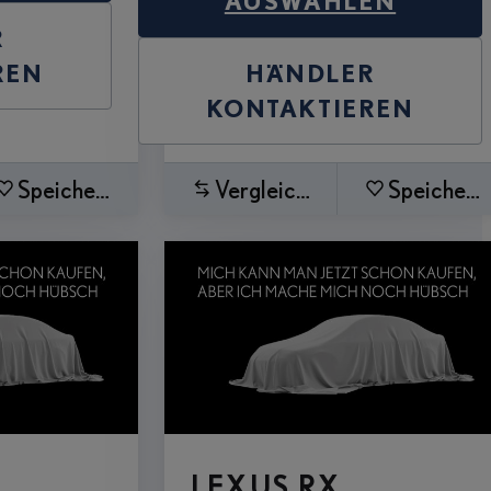
AUSWÄHLEN
R
HÄNDLER
REN
KONTAKTIEREN
Speichern
Vergleichen
Speichern
LEXUS RX