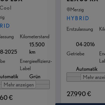
Cool
Merzig
ig
HYBRID
RID
Erstzulassung
Ki
lassung
Kilometerstand
04-2016
15.500
8-2025
km
Getriebe
Ene
La
ebe
Energieeffizienz-
Label
Automatik
utomatik
Grün
Mehr anze
Mehr anzeigen
27.990 €
960 €