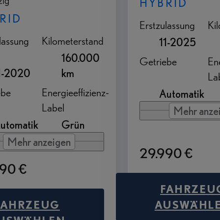
ig
HYBRID
RID
Erstzulassung
Ki
lassung
Kilometerstand
11-2025
160.000
Getriebe
Ene
1-2020
km
La
ebe
Energieeffizienz-
Automatik
Label
Mehr anze
utomatik
Grün
Mehr anzeigen
29.990 €
990 €
FAHRZEU
FAHRZEUG
AUSWÄHL