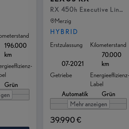
RX 450h Executive Line -
Merzig
HYBRID
lometerstand
Erstzulassung
Kilometerstand
196.000
km
70.000
07-2021
km
rgieeffizienz-
bel
Getriebe
Energieeffizienz
Label
Grün
Automatik
Grün
igen
Mehr anzeigen
39.990 €