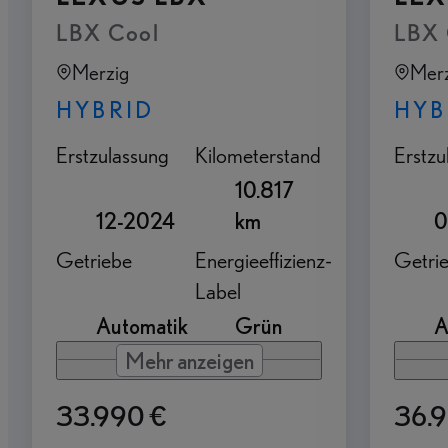
LBX Cool
LBX 
Merzig
Merz
HYBRID
HYB
Erstzulassung
Kilometerstand
Erstzu
10.817
12-2024
km
0
Getriebe
Energieeffizienz-
Getri
Label
Automatik
Grün
A
Mehr anzeigen
33.990 €
36.