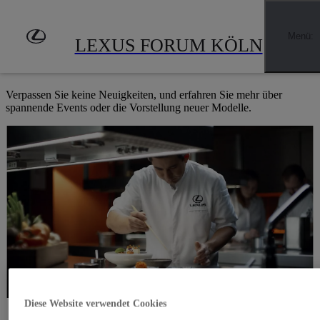
Zum Hauptinhalt springen
(Eingabetaste drücken)
EXKLUSIVE EINBLICKE UND HIGHLIGHTS
Menü
:
LEXUS FORUM KÖLN
NEWS & EVENTS
Verpassen Sie keine Neuigkeiten, und erfahren Sie mehr über
spannende Events oder die Vorstellung neuer Modelle.
Diese Website verwendet Cookies