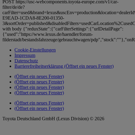
POST https://usc-webcomponents.toyota-europe.com/v1/car-
filter/de/de?
carFilter=used&brand=lexus&uscEnv=production&location=deale
E9EAD-1CDA8-8E200-01350-
3&sortOrder=published&disabledFilters=usedCarLocation%2Cused
with body {"reduxState":{"carFilterSettings":{"urlDetailPage":
{"used":"https://www.lexus.de/haendler/forum-
filderstadt/bestandsfahrzeuge/gebrauchtwagen/pdp","stock":""},"onRe
Cookie-Einstellungen
Impressum
Datenschutz
Barrierefreiheitserklärung
(Öffnet ein neues Fenster)
(Öffnet ein neues Fenster)
(Öffnet ein neues Fenster)
(Öffnet ein neues Fenster)
(Öffnet ein neues Fenster)
(Öffnet ein neues Fenster)
(Öffnet ein neues Fenster)
Toyota Deutschland GmbH (Lexus Division) © 2026