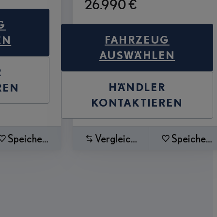
26.990 €
G
FAHRZEUG
EN
AUSWÄHLEN
R
HÄNDLER
REN
KONTAKTIEREN
Speichern
Vergleichen
Speichern
Seite
 Seite