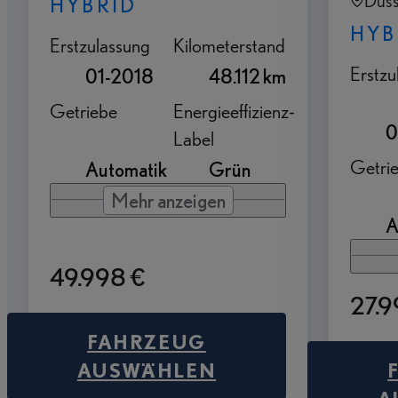
Düss
HYBRID
HYB
Erstzulassung
Kilometerstand
Erstzu
01-2018
48.112 km
Getriebe
Energieeffizienz-
0
Label
Getri
Automatik
Grün
Mehr anzeigen
A
49.998 €
27.9
FAHRZEUG
AUSWÄHLEN