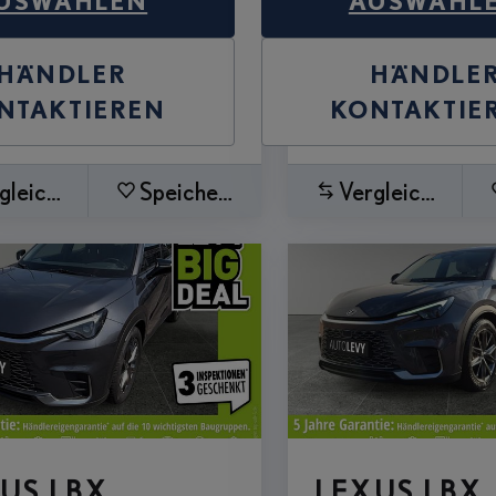
USWÄHLEN
AUSWÄHL
HÄNDLER
HÄNDLE
NTAKTIEREN
KONTAKTIE
gleichen
Speichern
Vergleichen
US LBX
LEXUS LBX