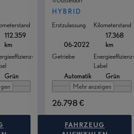
Düsseldorf
HYBRID
lometerstand
Erstzulassung
Kilometerstand
112.359
17.368
km
06-2022
km
rgieeffizienz-
Getriebe
Energieeffizienz
bel
Label
Grün
Automatik
Grün
igen
Mehr anzeigen
26.798 €
G
FAHRZEUG