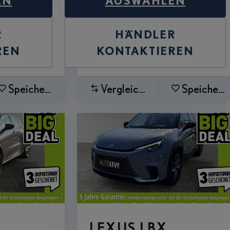
EN
AUSWÄHLEN
R
HÄNDLER
REN
KONTAKTIEREN
Speichern
Vergleichen
Speichern
LEXUS LBX