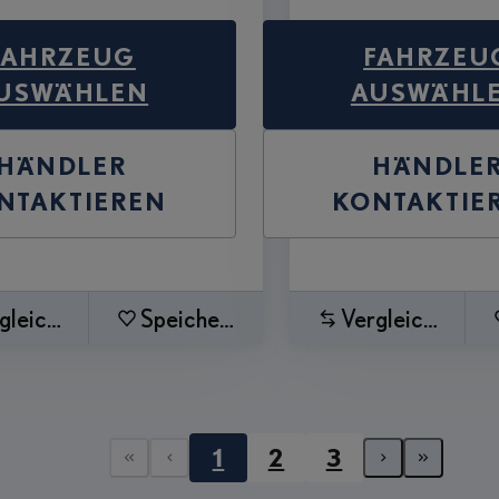
FAHRZEUG
FAHRZEU
USWÄHLEN
AUSWÄHL
HÄNDLER
HÄNDLE
NTAKTIEREN
KONTAKTIE
gleichen
Speichern
Vergleichen
1
2
3
Erste Seite
Vorherige Seite
Nächste 
Letzte