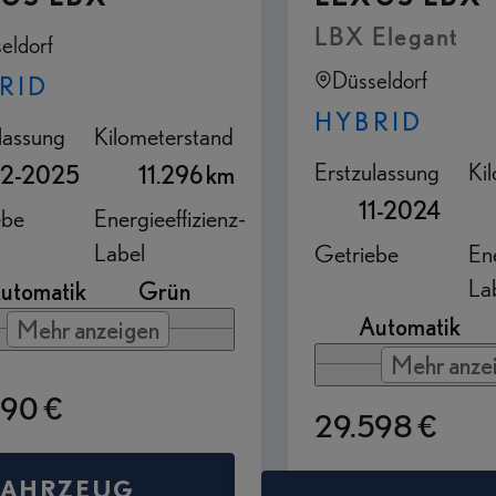
LBX Elegant
eldorf
Düsseldorf
RID
HYBRID
lassung
Kilometerstand
Erstzulassung
Ki
2-2025
11.296 km
11-2024
ebe
Energieeffizienz-
Label
Getriebe
Ene
La
utomatik
Grün
Automatik
Mehr anzeigen
Mehr anze
990 €
29.598 €
FAHRZEUG