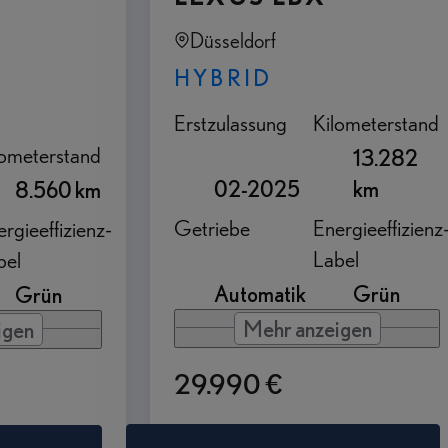
Düsseldorf
HYBRID
Erstzulassung
Kilometerstand
lometerstand
13.282
02-2025
km
8.560 km
Getriebe
Energieeffizienz
rgieeffizienz-
Label
bel
Automatik
Grün
Grün
Mehr anzeigen
igen
29.990 €