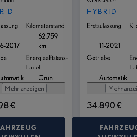
eldorf
Düsseldorf
RID
HYBRID
lassung
Kilometerstand
Erstzulassung
Ki
62.759
6-2017
km
11-2021
ebe
Energieeffizienz-
Getriebe
Ene
Label
La
utomatik
Grün
Automatik
Mehr anzeigen
Mehr anze
98 €
34.890 €
FAHRZEUG
FAHRZEU