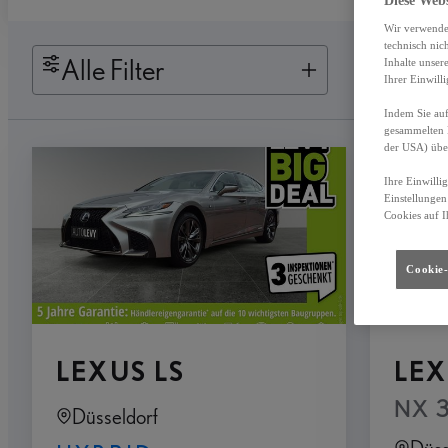
Diese Web
Wir verwende
technisch nic
Alle Filter
Inhalte unser
Ihrer Einwill
Indem Sie auf
gesammelten 
der USA) übe
Ihre Einwilli
Einstellungen
Cookies auf I
Cookie-
LEXUS LS
LEX
NX 3
Düsseldorf