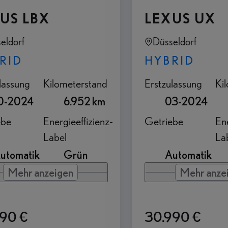
US LBX
LEXUS UX
eldorf
Düsseldorf
RID
HYBRID
lassung
Kilometerstand
Erstzulassung
Ki
0-2024
6.952 km
03-2024
ebe
Energieeffizienz-
Getriebe
Ene
Label
La
utomatik
Grün
Automatik
Mehr anzeigen
Mehr anze
990 €
30.990 €