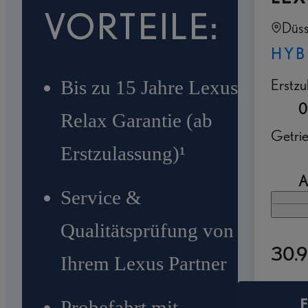
VORTEILE:
Düss
HYB
Erstzu
Bis zu 15 Jahre Lexus
0
Relax Garantie (ab
Getri
Erstzulassung)¹
A
Service &
Qualitätsprüfung von
30.
Ihrem Lexus Partner
Probefahrt mit