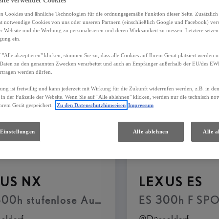
site verwendet Cookies
n Cookies und ähnliche Technologien für die ordnungsgemäße Funktion dieser Seite. Zusätzlic
ht notwendige Cookies von uns oder unseren Partnern (einschließlich Google und Facebook) ver
er Website und die Werbung zu personalisieren und deren Wirksamkeit zu messen. Letztere setzen
25
Ergebnisse
igung ein.
 "Alle akzeptieren" klicken, stimmen Sie zu, dass alle Cookies auf Ihrem Gerät platziert werden u
Daten zu den genannten Zwecken verarbeitet und auch an Empfänger außerhalb der EU/des EWR 
rtragen werden dürfen.
gung ist freiwillig und kann jederzeit mit Wirkung für die Zukunft widerrufen werden, z.B. in de
 in der Fußzeile der Website. Wenn Sie auf "Alle ablehnen" klicken, werden nur die technisch n
hrem Gerät gespeichert.
Zu den Datenschutzhinweisen
Impressum
Einstellungen
Alle ablehnen
Alle a
US NX
LEXUS ES
00h stufenlose Automatik AWD --- Luxury L
ES 300h F SPOR