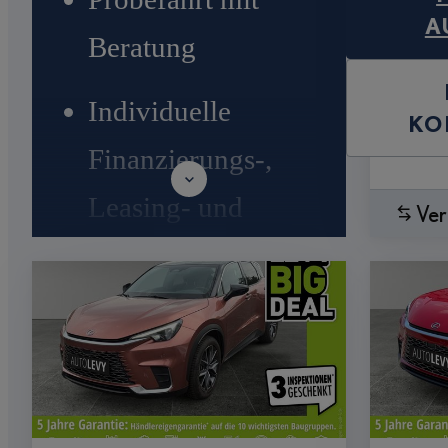
A
Beratung
Individuelle
KO
Finanzierungs-,
Leasing- und
Ver
Versicherungsangebote
Inzahlungnahme aller
Marken²
10 Tage