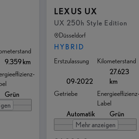
LEXUS UX
UX 250h Style Edition
Düsseldorf
HYBRID
lometerstand
Erstzulassung
Kilometerstand
9.359 km
27.623
rgieeffizienz-
09-2022
km
bel
Getriebe
Energieeffizienz
Grün
Label
igen
Automatik
Grün
Mehr anzeigen