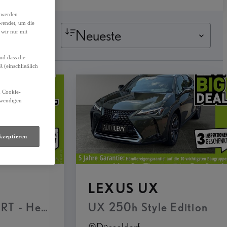
h werden
wendet, um die
Neueste
 wir nur mit
nd dass die
(einschließlich
n Cookie-
otwendigen
kzeptieren
LEXUS UX
ine - Glas-Schiebe-Hebedach, elektrisch b
T - Head-up Display & 360° Kamera Mark 
UX 250h Style Edition