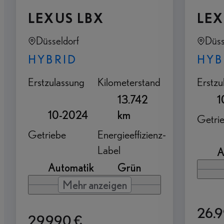
Umtauschrecht³
LEXUS LBX
LEX
Düsseldorf
Düss
HYBRID
HYB
Erstzulassung
Kilometerstand
Erstzu
13.742
1
10-2024
km
Getri
Getriebe
Energieeffizienz-
Label
A
Automatik
Grün
Mehr anzeigen
26.
29.990 €