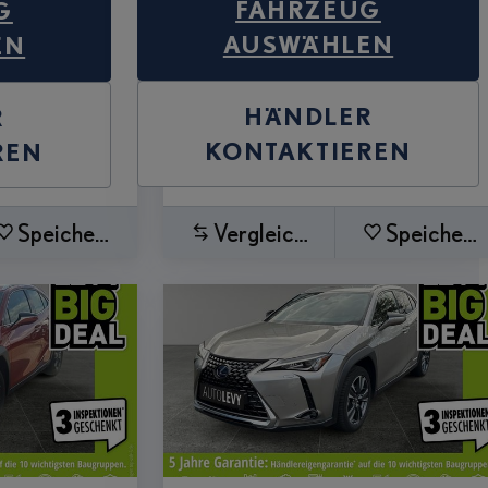
FAHRZEUG
G
AUSWÄHLEN
EN
HÄNDLER
R
KONTAKTIEREN
REN
Speichern
Vergleichen
Speichern