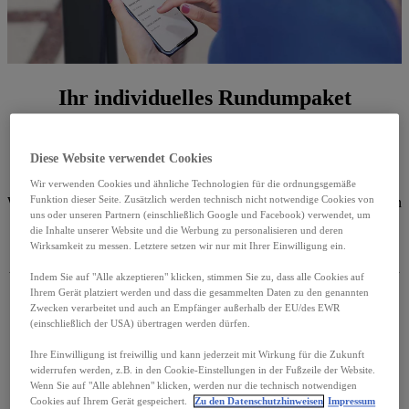
Ihr individuelles Rundumpaket
Die Zukunft fährt elektrisch. Aus diesem Grund ist es wichtig,
Autofahrer auf ihrem Weg zur Elektromobilität zu begleiten. Denn
Diese Website verwendet Cookies
zum umweltbewussten Fahren gehört viel mehr als nur der Erwerb
eines E-Autos. Auch der Kauf und die Installation einer eigenen
Wir verwenden Cookies und ähnliche Technologien für die ordnungsgemäße
Funktion dieser Seite. Zusätzlich werden technisch nicht notwendige Cookies von
Wallbox, die Wahl eines passenden Ladetarifs für öffentliches Laden
uns oder unseren Partnern (einschließlich Google und Facebook) verwendet, um
sowie die Beantragung von Fördermitteln spielen eine wichtige
die Inhalte unserer Website und die Werbung zu personalisieren und deren
Rolle. Dabei möchten wir Sie unterstützen. Mit unserer kostenlosen
Wirksamkeit zu messen. Letztere setzen wir nur mit Ihrer Einwilligung ein.
Online-Kaufberatung bieten wir Ihnen eine individuell auf Ihre
Ansprüche zugeschnittene 360°-E-Mobility-Lösung. Wir empfehlen
Indem Sie auf "Alle akzeptieren" klicken, stimmen Sie zu, dass alle Cookies auf
Ihnen gemäß Ihren Angaben genau die Produkte und Services, die
Ihrem Gerät platziert werden und dass die gesammelten Daten zu den genannten
am besten zu Ihrem Bedarf passen.
Zwecken verarbeitet und auch an Empfänger außerhalb der EU/des EWR
(einschließlich der USA) übertragen werden dürfen.
Ihre Einwilligung ist freiwillig und kann jederzeit mit Wirkung für die Zukunft
widerrufen werden, z.B. in den Cookie-Einstellungen in der Fußzeile der Website.
Wenn Sie auf "Alle ablehnen" klicken, werden nur die technisch notwendigen
Cookies auf Ihrem Gerät gespeichert.
Zu den Datenschutzhinweisen
Impressum