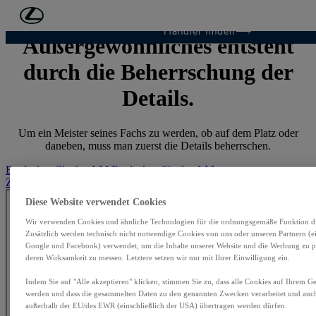
Zum Hauptinhalt springen
(Eingabetaste drücken)
Händler finden
Außergewöhnliches entsteht
durch die Beherrschung der
Details.
Um ein Meister seines Fachs zu werden, ob auf dem Platz oder
daneben, muss man zuerst die Details beherrschen.
Entdecken Sie den LM
Entdecken Sie den LM
Zurück zu Tennis
Zurück zu Tennis
Diese Website verwendet Cookies
Wir verwenden Cookies und ähnliche Technologien für die ordnungsgemäße Funktion die
Zusätzlich werden technisch nicht notwendige Cookies von uns oder unseren Partnern (ei
Google und Facebook) verwendet, um die Inhalte unserer Website und die Werbung zu p
deren Wirksamkeit zu messen. Letztere setzen wir nur mit Ihrer Einwilligung ein.
Indem Sie auf "Alle akzeptieren" klicken, stimmen Sie zu, dass alle Cookies auf Ihrem Ger
werden und dass die gesammelten Daten zu den genannten Zwecken verarbeitet und au
außerhalb der EU/des EWR (einschließlich der USA) übertragen werden dürfen.