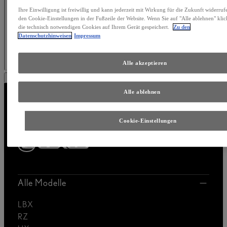
Ihre Einwilligung ist freiwillig und kann jederzeit mit Wirkung für die Zukunft widerruf
den Cookie-Einstellungen in der Fußzeile der Website. Wenn Sie auf "Alle ablehnen" kli
die technisch notwendigen Cookies auf Ihrem Gerät gespeichert.
Zu den
Datenschutzhinweisen
Impressum
Alle akzeptieren
Click to play video
Alle ablehnen
Cookie-Einstellungen
Thank you for visiting
Alle Modelle
LBX
RZ